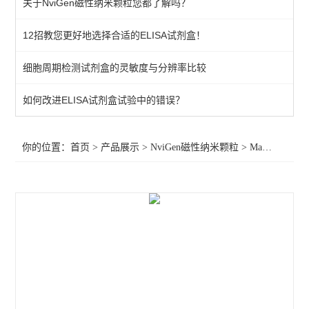
关于NviGen磁性纳米颗粒您都了解吗？
MaxVigen系列磁性纳米颗粒
12招教您更好地选择合适的ELISA试剂盒！
MyQuVigen系列磁性纳米颗粒
细胞周期检测试剂盒的灵敏度与分辨率比较
AuVigen系列磁性纳米颗粒
AngioGazer系列磁性纳米颗粒
如何改进ELISA试剂盒试验中的错误？
NviGen其他产品及服务
你的位置：
首页
>
产品展示
>
NviGen磁性纳米颗粒
>
MagVigen系列磁性纳米颗粒
查看全部 >>