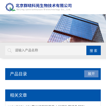
产品目录
展开
Glycosynth显色酶和荧光酶底物
相关文章
苯基和硫代葡萄糖苷底物