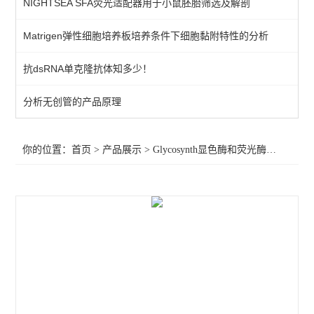
NIGHTSEA SFA荧光适配器用于小鼠胚胎筛选及解剖
荧光底物
Matrigen弹性细胞培养板培养条件下细胞黏附特性的分析
显色底物
抗dsRNA单克隆抗体知多少！
查看全部 >>
分析无创管的产品原理
你的位置：
首页
>
产品展示
>
Glycosynth显色酶和荧光酶底物
>
显