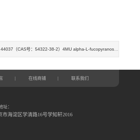
44037（CAS号：54322-38-2）4MU alpha-L-fucopyranoside
：
言
在线商铺
联系我们
|
|
地址：
京市海淀区学清路16号学知轩2016