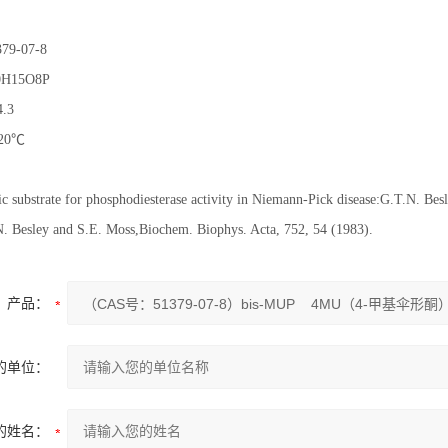
379-07-8
H15O8P
4.3
20℃
ic substrate for phosphodiesterase activity in Niemann-Pick disease:G.T.N. Bes
. Besley and S.E. Moss,Biochem. Biophys. Acta, 752, 54 (1983).
产品：
的单位：
的姓名：