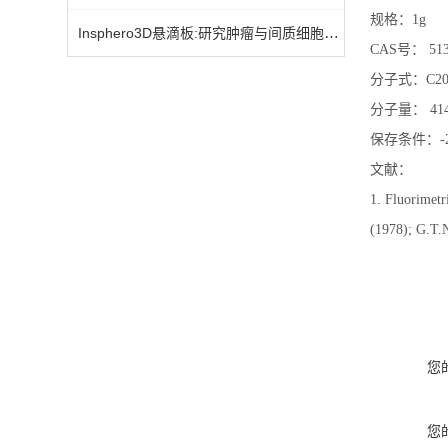
规格：1g
Insphero3D悬滴板:研究肿瘤与间质细胞的相互作用
CAS号： 51
分子式：C20
分子量： 41
保存条件：-
文献：
1. Fluorimetr
(1978); G.T.N
您
您