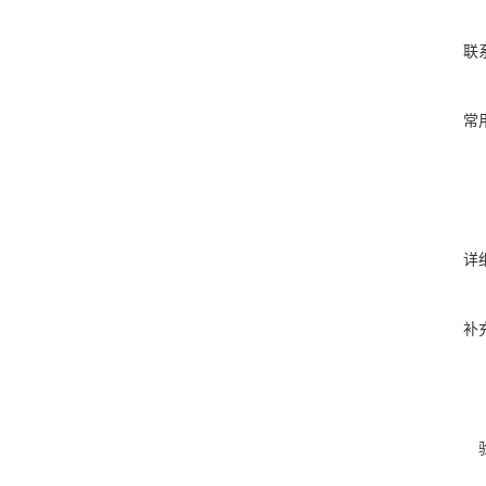
联
常
详
补