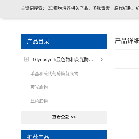
关键词搜索：
3D细胞培养相关产品，多肽毒素，原代细胞，
菌、病毒荧光定量PCR试剂盒，转基因检测仪器和耗材等。
产品详
产品目录
Glycosynth显色酶和荧光酶底物
苯基和硫代葡萄糖苷底物
荧光底物
显色底物
查看全部 >>
推荐产品