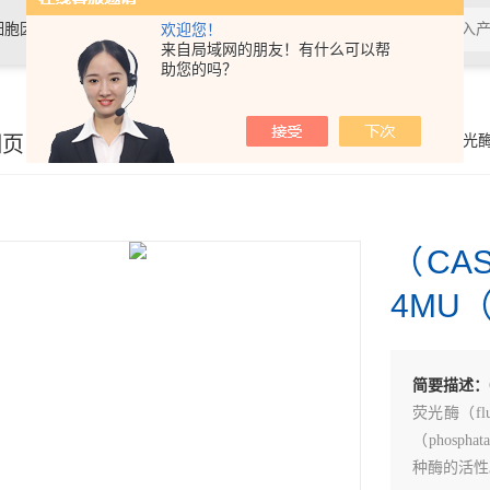
细胞因子，抗体，试剂盒，各类细
欢迎您！
来自局域网的朋友！有什么可以帮
助您的吗？
细页
你的位置：
首页
>
产品展示
>
Glycosynth显色酶和荧
（CAS
4MU
简要描述：
荧光酶（flu
（phospha
种酶的活性。