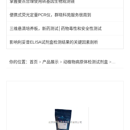
掌握要点合理使用转基因生物观测镜
primerdesign其他病原体检测试剂盒
便携式荧光定量PCR仪，群晓科苑服务很周到
植物病原体/病原菌检测试剂
三维悬滴培养板，新药测试│药物毒性和安全性测试
primerdesign水源致病菌检测试剂盒
primerdesign病原体检测试剂试剂盒
影响利妥昔ELISA试剂盒检测结果的关键因素剖析
primerdesign鱼病原体检测试剂盒
你的位置：
首页
>
产品展示
>
动植物病原体检测试剂盒
>
primer
primerdesign猪病原体检测试剂盒
primerdesign犬病原体检测试剂盒
primerdesign猫病原体检测试剂盒
primerdesign马病原体检测试剂盒
primerdesign羊病原体检测试剂盒