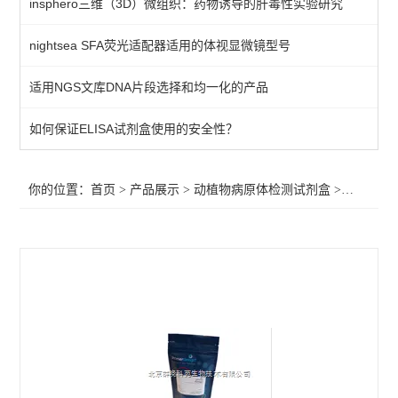
insphero三维（3D）微组织：药物诱导的肝毒性实验研究
primerdesign其他病原体检测试剂盒
nightsea SFA荧光适配器适用的体视显微镜型号
植物病原体/病原菌检测试剂
适用NGS文库DNA片段选择和均一化的产品
primerdesign水源致病菌检测试剂盒
primerdesign病原体检测试剂试剂盒
如何保证ELISA试剂盒使用的安全性？
primerdesign鱼病原体检测试剂盒
你的位置：
首页
>
产品展示
>
动植物病原体检测试剂盒
>
primer
primerdesign猪病原体检测试剂盒
primerdesign犬病原体检测试剂盒
primerdesign猫病原体检测试剂盒
primerdesign马病原体检测试剂盒
primerdesign羊病原体检测试剂盒