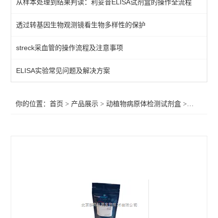
从样本处理到结果判读：利妥昔ELISA试剂盒的操作全流程
primerdesign其他病原体检测试剂盒
透过转基因生物观测镜看生物多样性的保护
植物病原体/病原菌检测试剂
streck采血管的操作流程及注意事项
primerdesign水源致病菌检测试剂盒
primerdesign病原体检测试剂试剂盒
ELISA实验常见问题及解决方案
primerdesign鱼病原体检测试剂盒
你的位置：
首页
>
产品展示
>
动植物病原体检测试剂盒
>
primer
primerdesign猪病原体检测试剂盒
primerdesign犬病原体检测试剂盒
primerdesign猫病原体检测试剂盒
primerdesign马病原体检测试剂盒
primerdesign羊病原体检测试剂盒