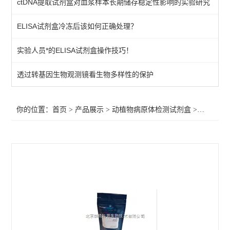
ctDNA提取试剂盒对血浆样本长期储存稳定性影响的实验研究
primerdesign其他病原体检测试剂盒
ELISA试剂盒冷冻后该如何正确处理？
植物病原体/病原菌检测试剂
实验人员*的ELISA试剂盒操作技巧！
primerdesign水源致病菌检测试剂盒
primerdesign病原体检测试剂试剂盒
透过转基因生物观测镜看生物多样性的保护
primerdesign鱼病原体检测试剂盒
你的位置：
首页
>
产品展示
>
动植物病原体检测试剂盒
>
primer
primerdesign猪病原体检测试剂盒
primerdesign犬病原体检测试剂盒
primerdesign猫病原体检测试剂盒
primerdesign马病原体检测试剂盒
primerdesign羊病原体检测试剂盒