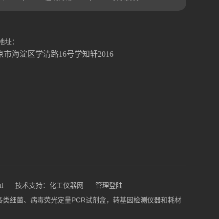
地址：
京市海淀区学清路16号学知轩2016
ml
技术支持：
化工仪器网
管理登陆
盒，各类细菌、病毒荧光定量PCR试剂盒，转基因检测仪器和耗材