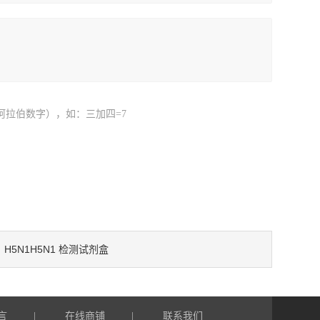
阿拉伯数字），如：三加四=7
H5N1H5N1 检测试剂盒
：
言
在线商铺
联系我们
|
|