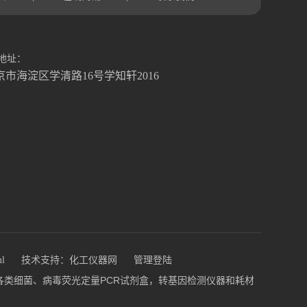
地址：
京市海淀区学清路16号学知轩2016
ml
技术支持：
化工仪器网
管理登陆
盒，各类细菌、病毒荧光定量PCR试剂盒，转基因检测仪器和耗材