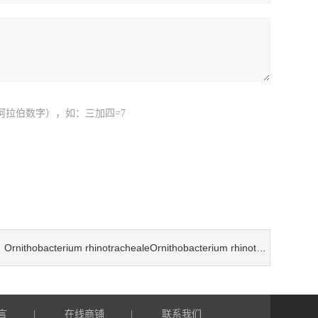
阿拉伯数字），如：三加四=7
Ornithobacterium rhinotrachealeOrnithobacterium rhinotracheale 鼻气管炎鸟杆菌检测试剂盒
：
言
在线商铺
联系我们
|
|