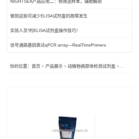
NIGHTSEA产品应用二：预筛选样本，辅助解剖
primerdesign其他病原体检测试剂盒
做到这些可减少ELISA试剂盒的故障发生
植物病原体/病原菌检测试剂
实验人员*的ELISA试剂盒操作技巧！
primerdesign水源致病菌检测试剂盒
primerdesign病原体检测试剂试剂盒
信号通路基因表达qPCR array—RealTimePrimers
primerdesign鱼病原体检测试剂盒
你的位置：
首页
>
产品展示
>
动植物病原体检测试剂盒
>
primer
primerdesign猪病原体检测试剂盒
primerdesign犬病原体检测试剂盒
primerdesign猫病原体检测试剂盒
primerdesign马病原体检测试剂盒
primerdesign羊病原体检测试剂盒