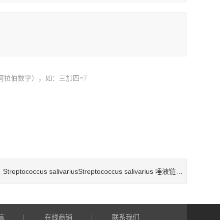
阿拉伯数字），如：三加四=7
Streptococcus salivariusStreptococcus salivarius 唾液链球菌检测试剂盒
：
言
在线商铺
联系我们
|
|