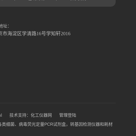
地址：
京市海淀区学清路16号学知轩2016
ml
技术支持：
化工仪器网
管理登陆
盒，各类细菌、病毒荧光定量PCR试剂盒，转基因检测仪器和耗材