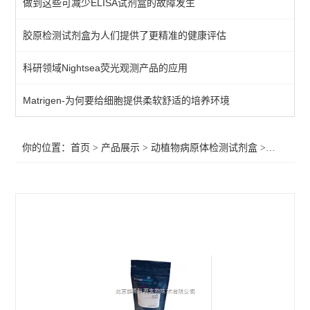
做到这些可减少ELISA试剂盒的故障发生
primerdesign其他病原体检测试剂盒
胶原检测试剂盒为人们提供了更精准的健康评估
植物病原体/病原菌检测试剂
科研领域Nightsea荧光观测产品的应用
primerdesign水源致病菌检测试剂盒
primerdesign病原体检测试剂试剂盒
Matrigen-为何要给细胞提供柔软舒适的培养环境
primerdesign鱼病原体检测试剂盒
你的位置：
首页
>
产品展示
>
动植物病原体检测试剂盒
>
primer
primerdesign猪病原体检测试剂盒
primerdesign犬病原体检测试剂盒
primerdesign猫病原体检测试剂盒
primerdesign马病原体检测试剂盒
primerdesign羊病原体检测试剂盒