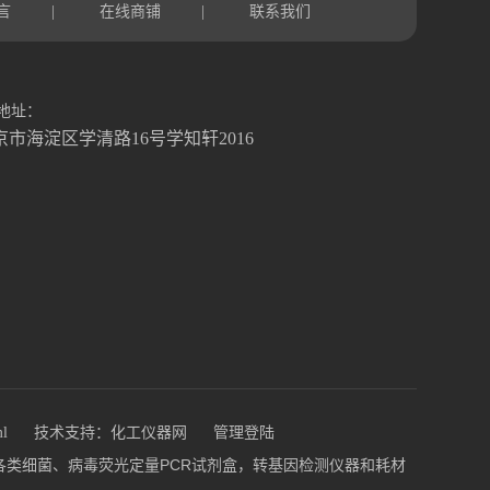
言
在线商铺
联系我们
|
|
地址：
京市海淀区学清路16号学知轩2016
ml
技术支持：
化工仪器网
管理登陆
盒，各类细菌、病毒荧光定量PCR试剂盒，转基因检测仪器和耗材