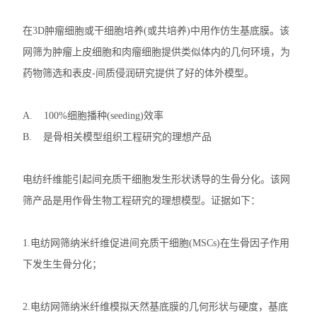
在
3D
肿瘤细胞或干细胞培养
(
或共培养
)
中用作仿生基底膜。该
网筛为肿瘤上皮细胞和肉瘤细胞提供类似体内的几何环境，为
药物筛选和表皮
-
间质侵润研究提供了好的体外模型。
A. 100%
细胞播种
(seeding)
效率
B.
是骨相关模型组织工程研究的理想产品
电纺纤维能引起间充质干细胞发生形状诱导的生骨分化。该网
筛产品是用作骨生物工程研究的理想模型。证据如下：
1.电纺网筛纳米纤维促进间充质干细胞
(MSCs)
在生骨因子作用
下发生生骨分化；
2.电纺网筛纳米纤维模拟天然基底膜的几何形状与硬度，基底