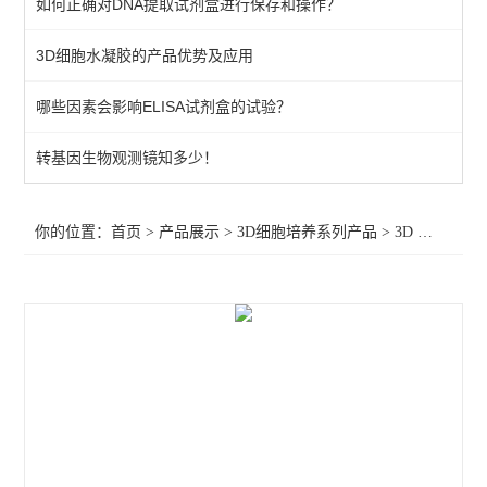
如何正确对DNA提取试剂盒进行保存和操作？
n3dbio磁化细胞3D培养装置
3D细胞水凝胶的产品优势及应用
3D Biotek 3D细胞培养板
哪些因素会影响ELISA试剂盒的试验？
Insphero 3D细胞悬滴培养板
Cellendes 3D细胞水凝胶试剂盒
转基因生物观测镜知多少！
查看全部 >>
你的位置：
首页
>
产品展示
>
3D细胞培养系列产品
>
3D Biotek 3D细胞培养板