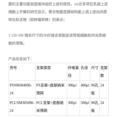
膜的主要功能就是维持组织上皮的极性。
zui近多项在乳癌上皮
细胞上开展的研究显示，聚合物基底膜结构能上调上皮向间质
转化标志物（即肿瘤转移）的表达；
3.
150-500
微米尺寸的
3D
纤维支架能促进常规细胞和间充质细
胞的增殖。
产品信息如下：
+
货号
支架类型
纤维直
孔径
尺寸
支架
径
数
PSNM304096-
PS
支架+底部纳米
300
μl
400
μl
96
孔
24
24
筛网
板
PCLNM305096-
PCL
支架+底部纳
300
μl
500
μl
96
孔
24
24
米筛网
板