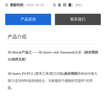
2025-10-26
3461
更新时间：
访 问 量：
产品咨询
联系我们
产品介绍
3D Biotek产品之——3D Insert with Nanomesh
支架
（纳米筛网
3D培养支架）
3D Insert-PS/PCL (
聚苯乙烯
/
聚已内酯
)
纳米筛网
将纳米纤维与
微
3D
支持材料结构相结合，为肿瘤和干细胞研究提供*的界
面。