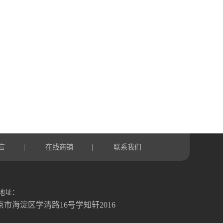
言
在线商铺
联系我们
|
|
地址：
京市海淀区学清路16号学知轩2016