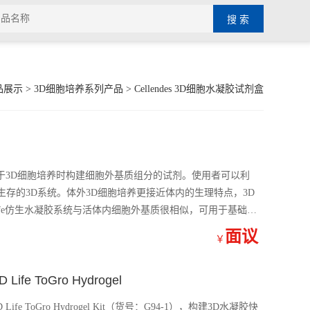
品展示
>
3D细胞培养系列产品
>
Cellendes 3D细胞水凝胶试剂盒
）
）是一套用于3D细胞培养时构建细胞外基质组分的试剂。使用者可以利
存的3D系统。体外3D细胞培养更接近体内的生理特点，3D
ife仿生水凝胶系统与活体内细胞外基质很相似，可用于基础研
面议
￥
e ToGro Hydrogel
ife ToGro Hydrogel Kit（货号：G94-1），构建3D水凝胶快