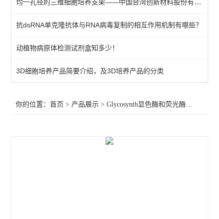
均一孔径的三维细胞培养支架——中国台湾创新材料股份有限公司（Tantti）
荧光底物
抗dsRNA单克隆抗体与RNA病毒复制的相互作用机制有哪些？
显色底物
动植物病原体检测试剂盒知多少！
查看全部 >>
3D细胞培养产品简要介绍，及3D培养产品的分类
你的位置：
首页
>
产品展示
>
Glycosynth显色酶和荧光酶底物
>
显