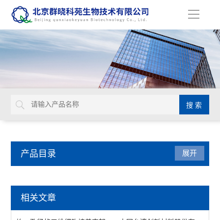
导
航
产品目录
展开
Glycosynth显色酶和荧光酶底物
相关文章
苯基和硫代葡萄糖苷底物