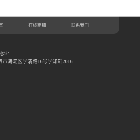
言
在线商铺
联系我们
|
|
地址：
京市海淀区学清路16号学知轩2016