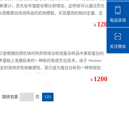
产物不断累计，荧光信号强度也等比例增加，这样就可以通过荧光
，从而推算出待测样品的初始模板，实现基因的相对定量、定量
电话咨询
120
￥
关注微信
疫印迹，它是根据抗原抗体的特异性结合检测复杂样品中某些蛋白的
础上发展起来的一种新的免疫生化技术。由于 Western
相免疫测定的高特异性和敏感性，现已成为蛋白分析的一种常规技
白，并能对蛋白进行定性和定量分析。
1200
￥
页 跳转到第
页