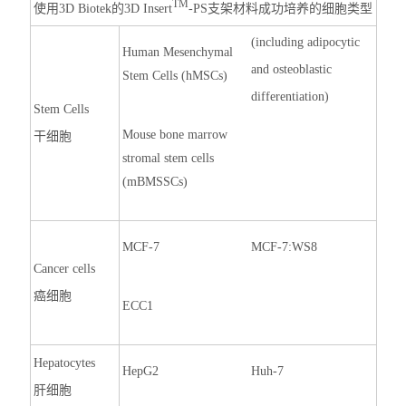
TM
使用3D Biotek的3D Insert
-PS支架材料成功培养的细胞类型
(including adipocytic
Human Mesenchymal
and osteoblastic
Stem Cells (hMSCs)
differentiation)
Stem Cells
Mouse bone marrow
干细胞
stromal stem cells
(mBMSSCs)
MCF-7
MCF-7:WS8
Cancer cells
癌细胞
ECC1
Hepatocytes
HepG2
Huh-7
肝细胞