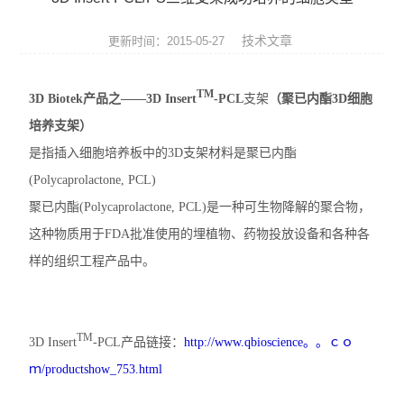
便携式荧光定量PCR仪
技术文章
更新时间：2015-05-27
GeNorm内参基因筛选试剂盒
TM
3D Biotek产品之——3D Insert
-PCL
支架
（聚已内酯3D细胞
Bovogen胎牛血清等动物源产品
培养支架）
NviGen磁性纳米颗粒
是指插入细胞培养板中的3D支架材料是聚已内酯
(Polycaprolactone, PCL)
nanomyp纳米类材料
聚已内酯(Polycaprolactone, PCL)是一种可生物降解的聚合物，
Ludger糖基化分析和检测产品
这种物质用于FDA批准使用的埋植物、药物投放设备和各种各
样的组织工程产品中。
3D细胞培养系列产品
Matriks抗体药ELISA试剂盒
TM
3D Insert
-PCL产品链接：
http://www.qbioscience。。ｃｏ
生物化学检测试剂盒
ｍ/productshow_753.html
荧光检测简易装置