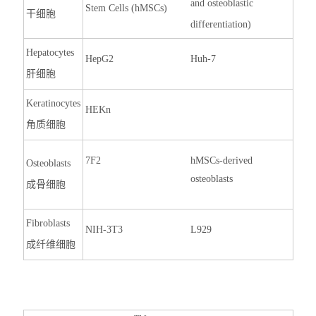
and osteoblastic
Stem Cells (hMSCs)
实验室技术服务
干细胞
differentiation)
Hepatocytes
HepG2
Huh-7
肝细胞
Keratinocytes
HEKn
角质细胞
7F2
hMSCs-derived
Osteoblasts
osteoblasts
成骨细胞
Fibroblasts
NIH-3T3
L929
成纤维细胞