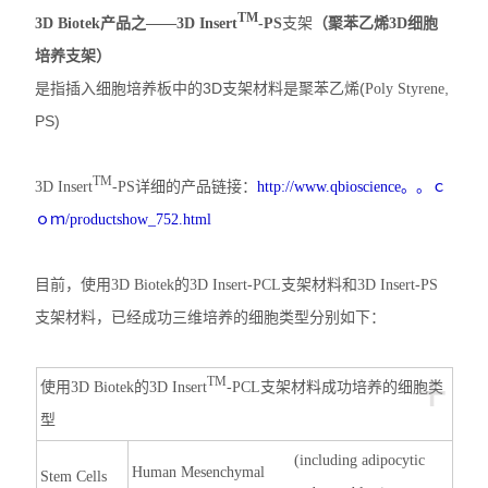
TM
3D Biotek产品之——
3D Insert
-PS
支架
（聚苯乙烯3D细胞
动植物病原体检测试剂盒
培养支架）
是指插入细胞培养板中的
3D
支架材料是聚苯乙烯(
,
Poly Styrene
抗dsRNA单克隆抗体
PS)
离子通道研究用多肽毒素
TM
3D Insert
-PS详细的产品链接：
http://www.qbioscience。。ｃ
实验室个人防护产品
ｏｍ/productshow_752.html
Matrigen弹性细胞培养板
目前，使用3D Biotek的3D Insert-PCL支架材料和3D Insert-PS
DNA提取试剂盒
支架材料，已经成功三维培养的细胞类型分别如下：
细胞生物学检测试剂盒
+
TM
使用3D Biotek的3D Insert
-PCL支架材料成功培养的细胞类
干细胞培养添加因子
型
食品安全检测试剂
(including adipocytic
Human Mesenchymal
Stem Cells