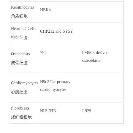
Keratinocytes
HEKn
角质细胞
Neuronal Cells
CHP212 and SY5Y
神经细胞
7F2
hMSCs-derived
Osteoblasts
osteoblasts
成骨细胞
H9c2 Rat primary
Cardiomyocytes
cardiomyocytes
心肌细胞
Fibroblasts
NIH-3T3
L929
成纤维细胞