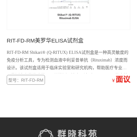
RIT-FD-RM美罗华ELISA试剂盒
RIT-FD-RM Shikari® (Q-RITUX) ELISA试剂盒是一种高灵敏度的
免疫分析工具，专为检测血液中利妥昔单抗（Rituximab）浓度而
设计。该试剂盒适用于临床实验室和研究机构，帮助医疗专业人
员监测患者的治疗效果。其检测灵敏度可达到0.5 ng/mL，整个检
面议
型号：RIT-FD-RM
￥
测过程仅需约2小时，操作简便，配备详细说明书。试剂盒在适当
存储条件下可保持长达12个月的有效性，确保稳定性和可靠性。