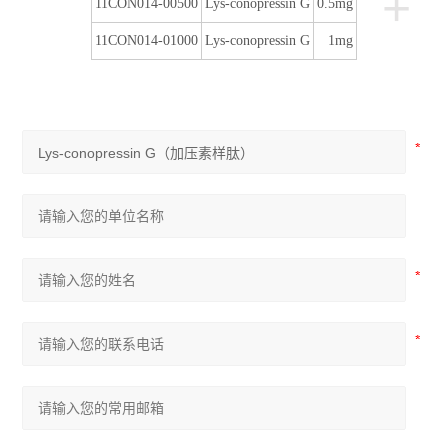
+
11CON014-00500
Lys-conopressin G
0.5mg
11CON014-01000
Lys-conopressin G
1mg