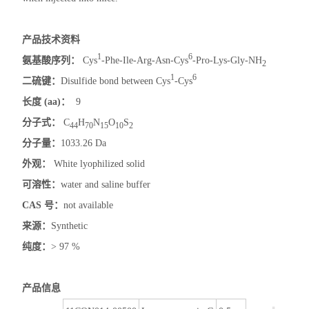
产品技术资料
1
6
氨基酸序列：
Cys
-Phe-Ile-Arg-Asn-Cys
-Pro-Lys-Gly-NH
2
1
6
二硫键：
Disulfide bond between Cys
-Cys
长度
(aa)
：
9
分子式：
C
H
N
O
S
44
70
15
10
2
分子量：
1033.26 Da
外观：
White lyophilized solid
可溶性：
water and saline buffer
CAS
号：
not available
来源：
Synthetic
纯度：
> 97 %
产品信息