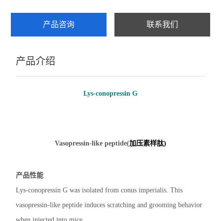
产品咨询
联系我们
产品介绍
Lys-conopressin G
Vasopressin-like peptide(
加压素样肽)
产品性能
Lys-conopressin G was isolated from conus imperialis. This
vasopressin-like peptide induces scratching and grooming behavior
when injected into mice.