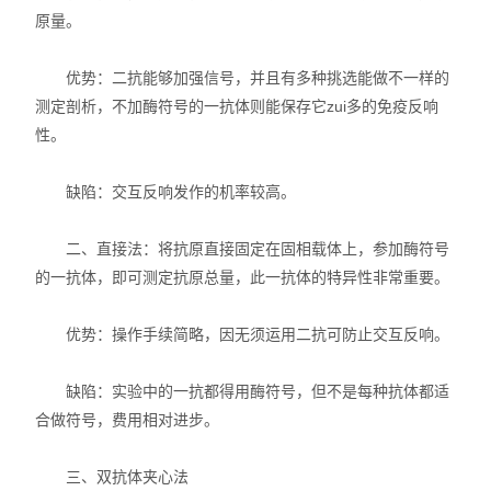
原量。
动植物病原体检测试剂盒
优势：二抗能够加强信号，并且有多种挑选能做不一样的
抗dsRNA单克隆抗体
测定剖析，不加酶符号的一抗体则能保存它zui多的免疫反响
性。
离子通道研究用多肽毒素
缺陷：交互反响发作的机率较高。
实验室个人防护产品
Matrigen弹性细胞培养板
二、直接法：将抗原直接固定在固相载体上，参加酶符号
的一抗体，即可测定抗原总量，此一抗体的特异性非常重要。
DNA提取试剂盒
优势：操作手续简略，因无须运用二抗可防止交互反响。
细胞生物学检测试剂盒
缺陷：实验中的一抗都得用酶符号，但不是每种抗体都适
干细胞培养添加因子
合做符号，费用相对进步。
食品安全检测试剂
三、双抗体夹心法