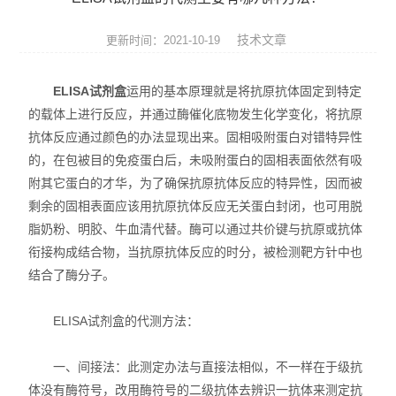
便携式荧光定量PCR仪
技术文章
更新时间：2021-10-19
GeNorm内参基因筛选试剂盒
ELISA试剂盒
运用的基本原理就是将抗原抗体固定到特定
Bovogen胎牛血清等动物源产品
的载体上进行反应，并通过酶催化底物发生化学变化，将抗原
抗体反应通过颜色的办法显现出来。固相吸附蛋白对错特异性
NviGen磁性纳米颗粒
的，在包被目的免疫蛋白后，未吸附蛋白的固相表面依然有吸
nanomyp纳米类材料
附其它蛋白的才华，为了确保抗原抗体反应的特异性，因而被
剩余的固相表面应该用抗原抗体反应无关蛋白封闭，也可用脱
Ludger糖基化分析和检测产品
脂奶粉、明胶、牛血清代替。酶可以通过共价键与抗原或抗体
衔接构成结合物，当抗原抗体反应的时分，被检测靶方针中也
3D细胞培养系列产品
结合了酶分子。
Matriks抗体药ELISA试剂盒
ELISA试剂盒的代测方法：
生物化学检测试剂盒
一、间接法：此测定办法与直接法相似，不一样在于级抗
荧光检测简易装置
体没有酶符号，改用酶符号的二级抗体去辨识一抗体来测定抗