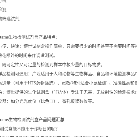
分析
;
检测
;
物筛选试剂
;
stems
生物检测试剂盒产品特点：
单、方便、快速：博世试剂盒操作简单，只需要很少的时间甚至不需要时间
需花额外的时间来作调适测试。
定量：既可定性又可定量的检测到样本中极少量的目标物质。
动物样品检测可通用：广泛适用于人和动物等生物样品、食品和环境监测样品
备高通量（可用于
HTS
药物筛选）、灵敏
(
特别适合小鼠检测
)
、准确性高和
无污染：博世提供的生化试剂盒（非抗体）专注于无害、无放射性的检测技术
(
各类仪器：如分光光度仪（比色皿）、微孔板读数仪等。
stems
生物检测试剂盒
产品问题汇总
测试盒能不能用于诊断目的呢？