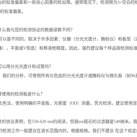
白的标准偏差和一些信心因素的检出限。通常情况下，检测限为
3×
空白的
的标准偏差。
什么我与您的检测协议的数据读数不同？
可以是不同的，取决于许多因素：仪器（分光光度计，酶标仪）和板型（
器），平面或
V
型底）和移液枪精度。因此，强烈建议每个样品按检测标
可以用分光光度计和试管吗？
。我们的分析，可使用所有比色皿的分光光度计或酶标仪与微孔板（如
96
荐使用的检测板是什么？
比色法，使用明确的平底板，光密度（
OD
）测量。荧光检测，建议使用坚
法的协议表明，在
550-620 nm
的阅读，但我zui接近的过滤器是5
40
纳米。
的检测工作一般建议在波长范围内的，根据规格。我们不建议
在这个给定