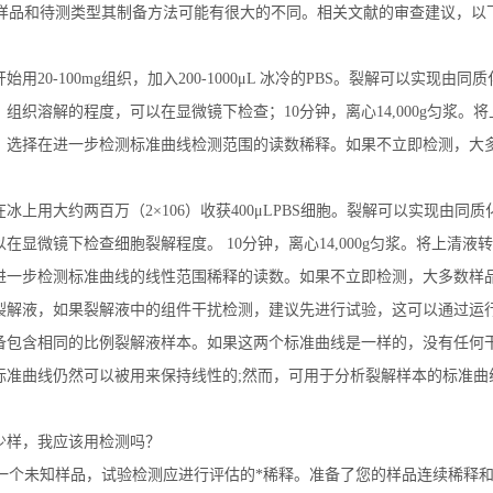
样品和待测类型其制备方法可能有很大的不同。相关文献的审查建议，以
开始用
20-100mg
组织，加入
200-1000μL
冰冷的
PBS
。裂解可以实现由同质
。组织溶解的程度，可以在显微镜下检查；
10
分钟，离心
14,000g
匀浆。将
。选择在进一步检测标准曲线检测范围的读数稀释。如果不立即检测，大
在冰上用大约两百万（
2×106
）收获
400μLPBS
细胞。裂解可以实现由同质
以在显微镜下检查细胞裂解程度。
10
分钟，离心
14,000g
匀浆。将上清液转
进一步检测标准曲线的线性范围稀释的读数。如果不立即检测，大多数样
裂解液，如果裂解液中的组件干扰检测，建议先进行试验，这可以通过运
备包含相同的比例裂解液样本。如果这两个标准曲线是一样的，没有任何
标准曲线仍然可以被用来保持线性的
;
然而，可用于分析裂解样本的标准曲
少样，我应该用检测吗？
一个未知样品，试验检测应进行评估的*稀释。准备了您的样品连续稀释