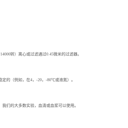
钟
14000
转）离心或过滤通过
0.45
微米的过滤器。
稳定的（例如，
在
4
，
-20
，
-80
℃
或液氮）。
，我们的大多数实验，血清或血浆可以使用。