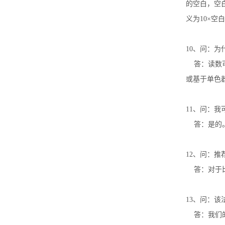
的空白，空
义为
10×
空白
10
、问：为
答：读数
或基于单色
11
、问：我
答：是的
12
、问：推
答：对于
13
、问：该
答：我们