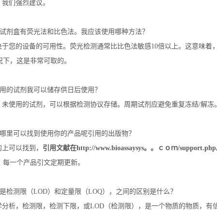
，我们强烈建议。
试剂盒有荧光法和比色法。我应该使用哪种方法？
决于您的设备的可用性。荧光检测通常比比色法敏感
10
倍以上。这意味着
况下，这是非常可取的。
用的试剂我可以储存供日后使用？
，未使用的试剂，可以根据检测协议存储。周期试剂应避免重复冻结
/
解冻
哪里可以找到使用你的产品呢引用的出版物？
的上可以找到，
引用文献在
http://www.bioassaysys。。ｃｏｍ/support.php
。每一个产品引文定期更新。
是检测限（
LOD
）和定量限（
LOQ
），之间的区别是什么？
学分析，检测限，检测下限，或
LOD
（检测限），是一个物质的物质，有信