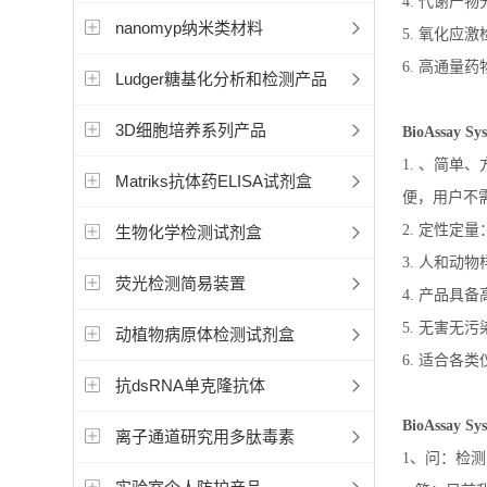
4.
代谢产物
nanomyp纳米类材料
5.
氧化应激
6.
高通量药
Ludger糖基化分析和检测产品
3D细胞培养系列产品
BioAssay Sy
1. 、简
Matriks抗体药ELISA试剂盒
便，用户不
2. 定性
生物化学检测试剂盒
3. 人和
荧光检测简易装置
4. 产品具
5. 无害
动植物病原体检测试剂盒
6. 适合
抗dsRNA单克隆抗体
BioAssay Sy
离子通道研究用多肽毒素
1
、问：检测