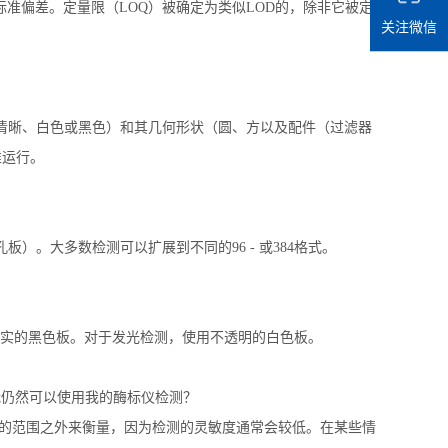
标准偏差。定量限（
LOQ
）被确定为类似
LOD
的，除非它被定
关注微信
清晰、白色或黑色）和其几何形状（圆、方以及配件（过滤器
准运行。
孔板）。大多数检测可以扩展到不同的
96 -
或
384
格式。
实的黑色板。对于发光检测，使用不透明的白色板。
我仍然可以使用我的酶标仪检测？
的范围之外来衡量，因为检测的灵敏度通常会较低。在某些情