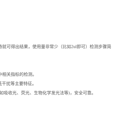
等待就可得出结果，使用量非常少（比如
2ul
即可）检测步骤简
中相关指标的检测。
低干扰等主要特征。
如吸收光、荧光、生物化学发光法等
)
，安全可靠。