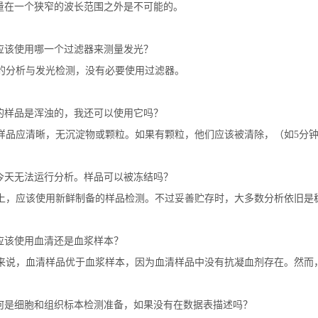
量在一个狭窄的波长范围之外是不可能的。
应该使用哪一个过滤器来测量发光？
的分析与发光检测，没有必要使用过滤器。
的样品是浑浊的，我还可以使用它吗？
样品应清晰，无沉淀物或颗粒。如果有颗粒，他们应该被清除，（如
5
分
今天无法运行分析。样品可以被冻结吗？
上，应该使用新鲜制备的样品检测。不过妥善贮存时，大多数分析依旧是
应该使用血清还是血浆样本？
来说，血清样品优于血浆样本，因为血清样品中没有抗凝
血剂存在。然而
何是细胞和组织标本检测准备，如果没有在数据表描述吗？