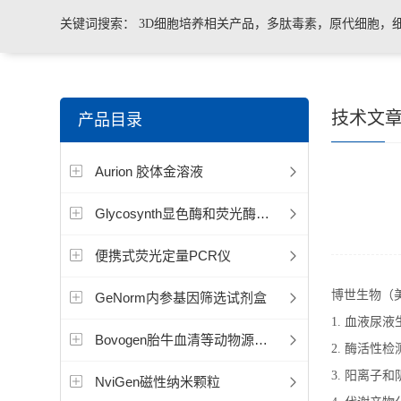
关键词搜索：
3D细胞培养相关产品，多肽毒素，原代细胞，
菌、病毒荧光定量PCR试剂盒，转基因检测仪器和耗材等。
技术文
产品目录
Aurion 胶体金溶液
Glycosynth显色酶和荧光酶底物
便携式荧光定量PCR仪
博世生物（
GeNorm内参基因筛选试剂盒
1.
血液尿液
Bovogen胎牛血清等动物源产品
2.
酶活性检
3.
阳离子和
NviGen磁性纳米颗粒