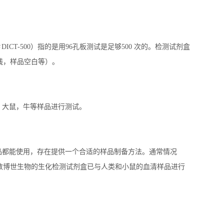
＃
DICT-500
）指的是用
96
孔板测试是足够
500
次的。检测试剂盒
线，样品空白等）。
，大鼠，牛等样品进行测试。
品都能使用，存在提供一个合适的样品制备方法。通常情况
数博世生物的生化检测试剂盒已与人类和小鼠的血清样品进行