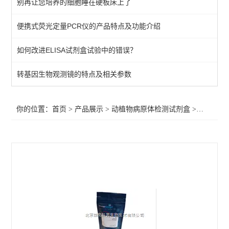
别再让您培养的细胞睡在硬板床上了
primerdesign其他病原体检测试剂盒
便携式荧光定量PCR仪的产品特点及功能介绍
植物病原体/病原菌检测试剂
如何改进ELISA试剂盒试验中的错误？
primerdesign水源致病菌检测试剂盒
primerdesign病原体检测试剂试剂盒
转基因生物观测镜的特点及相关参数
primerdesign鱼病原体检测试剂盒
你的位置：
首页
>
产品展示
>
动植物病原体检测试剂盒
>
primer
primerdesign猪病原体检测试剂盒
primerdesign犬病原体检测试剂盒
primerdesign猫病原体检测试剂盒
primerdesign马病原体检测试剂盒
primerdesign羊病原体检测试剂盒