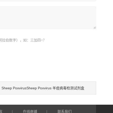
阿拉伯数字），如：三加四=7
Sheep PoxvirusSheep Poxvirus 羊痘病毒检测试剂盒
：
言
在线商铺
联系我们
|
|