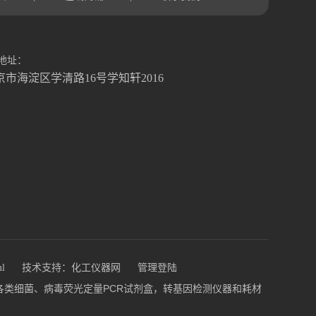
地址：
京市海淀区学清路16号学知轩2016
ml
技术支持：
化工仪器网
管理登陆
盒，各类细菌、病毒荧光定量PCR试剂盒，转基因检测仪器和耗材