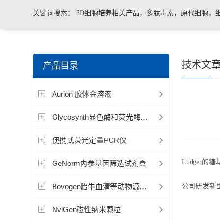
关键词搜索：
3D细胞培养相关产品，多肽毒素，原代细胞，
菌、病毒荧光定量PCR试剂盒，转基因检测仪器和耗材等。
技术文
产品目录
Aurion 胶体金溶液
Glycosynth显色酶和荧光酶底物
便携式荧光定量PCR仪
Ludger
GeNorm内参基因筛选试剂盒
Bovogen胎牛血清等动物源产品
公司研发新
NviGen磁性纳米颗粒