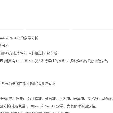
euAc和NeuGc)的定量分析
定量分析
LC和MS方法对N-和O–多糖进行1级分析
糖苷酶组和与HPLC和MS方法进行详细的N-和O–多糖全结构测序2级分析。
提供的所有糖基化性能分析服务,具体如下：
C单糖分析(液相色谱)。为甘露糖、葡萄糖、半乳糖、岩藻糖、N-乙酰氨基葡
唾液酸分析(液相色谱)。为Neuc和Neu5Gc定量，为其他唾液酸定性。