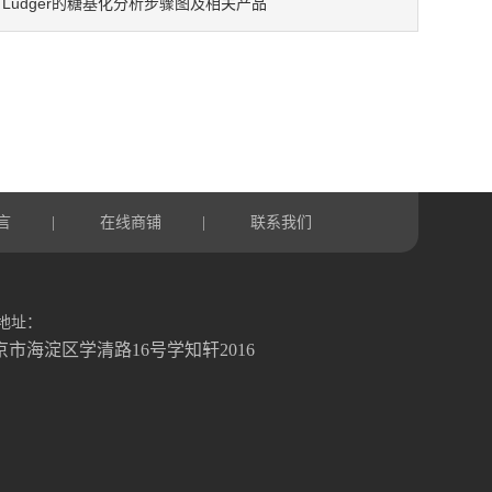
Ludger的糖基化分析步骤图及相关产品
：
言
在线商铺
联系我们
|
|
地址：
京市海淀区学清路16号学知轩2016