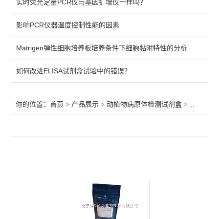
实时荧光定量PCR仪与基因扩增仪一样吗？
primerdesign其他病原体检测试剂盒
影响PCR仪器温度控制性能的因素
植物病原体/病原菌检测试剂
Matrigen弹性细胞培养板培养条件下细胞黏附特性的分析
primerdesign水源致病菌检测试剂盒
primerdesign病原体检测试剂试剂盒
如何改进ELISA试剂盒试验中的错误？
primerdesign鱼病原体检测试剂盒
你的位置：
首页
>
产品展示
>
动植物病原体检测试剂盒
>
primer
primerdesign猪病原体检测试剂盒
primerdesign犬病原体检测试剂盒
primerdesign猫病原体检测试剂盒
primerdesign马病原体检测试剂盒
primerdesign羊病原体检测试剂盒