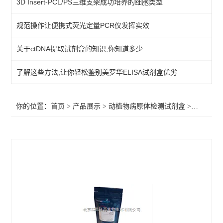
3D Insert-PCL/PS三维支架成功培养的细胞类型
primerdesign其他病原体检测试剂盒
规范操作让便携式荧光定量PCR仪发挥实效
植物病原体/病原菌检测试剂
关于ctDNA提取试剂盒的知识,你知道多少
primerdesign水源致病菌检测试剂盒
primerdesign病原体检测试剂试剂盒
了解这些方法,让你轻松鉴别美罗华ELISA试剂盒优劣
primerdesign鱼病原体检测试剂盒
你的位置：
首页
>
产品展示
>
动植物病原体检测试剂盒
>
primer
primerdesign猪病原体检测试剂盒
primerdesign犬病原体检测试剂盒
primerdesign猫病原体检测试剂盒
primerdesign马病原体检测试剂盒
primerdesign羊病原体检测试剂盒