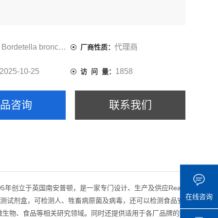
Bordetella bronchiseptica & Bordetella parap
代理商
厂商性质：
2025-10-25
1858
访 问 量：
产品咨询
联系我们
于2005年创立于英国南安普顿，是一家专门设计、生产及供应Real-
在线咨询
me PCR 检测试剂盒，可检测人、牲畜病原菌及病毒，还可以检测食品安
环境微生物、食品等相关研究领域。同时还提供适用于各厂品牌的