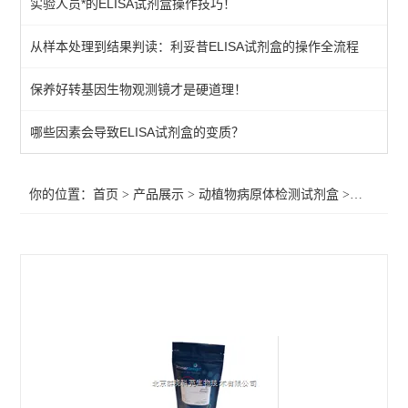
实验人员*的ELISA试剂盒操作技巧！
primerdesign其他病原体检测试剂盒
从样本处理到结果判读：利妥昔ELISA试剂盒的操作全流程
植物病原体/病原菌检测试剂
保养好转基因生物观测镜才是硬道理！
primerdesign水源致病菌检测试剂盒
primerdesign病原体检测试剂试剂盒
哪些因素会导致ELISA试剂盒的变质？
primerdesign鱼病原体检测试剂盒
你的位置：
首页
>
产品展示
>
动植物病原体检测试剂盒
>
primer
primerdesign猪病原体检测试剂盒
primerdesign犬病原体检测试剂盒
primerdesign猫病原体检测试剂盒
primerdesign马病原体检测试剂盒
primerdesign羊病原体检测试剂盒