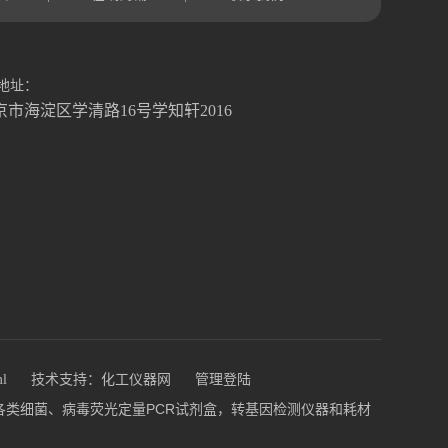
地址：
京市海淀区学清路16号学知轩2016
ml
技术支持：
化工仪器网
管理登陆
盒，各类细菌、病毒荧光定量PCR试剂盒，转基因检测仪器和耗材