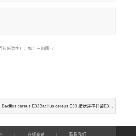
阿拉伯数字），如：三加四=7
Bacillus cereus E33Bacillus cereus E33 蜡状芽孢杆菌E33 检测试剂盒
：
言
在线商铺
联系我们
|
|