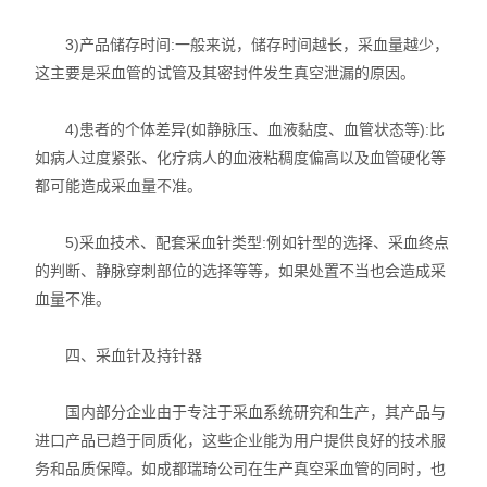
3)产品储存时间:一般来说，储存时间越长，采血量越少，
这主要是采血管的试管及其密封件发生真空泄漏的原因。
4)患者的个体差异(如静脉压、血液黏度、血管状态等):比
如病人过度紧张、化疗病人的血液粘稠度偏高以及血管硬化等
都可能造成采血量不准。
5)采血技术、配套采血针类型:例如针型的选择、采血终点
的判断、静脉穿刺部位的选择等等，如果处置不当也会造成采
血量不准。
四、采血针及持针器
国内部分企业由于专注于采血系统研究和生产，其产品与
进口产品已趋于同质化，这些企业能为用户提供良好的技术服
务和品质保障。如成都瑞琦公司在生产真空采血管的同时，也