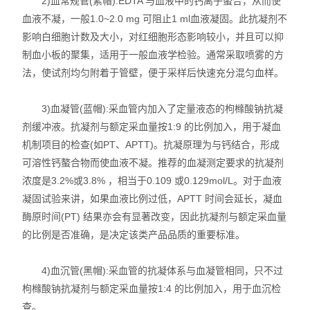
2)血常规管(紫帽):EDTA 与血液中的钙离子螯合，从而使
血液不凝，一般1.0~2.0 mg 可阻止1 ml血液凝固。此抗凝剂不
影响白细胞计数及大小，对红细胞形态影响较小，并且可以抑
制血小板的聚集，适用于一般血液学检验。通常采取喷雾的方
法，使试剂均匀附着于管壁，便于采样后快速充分混匀血样。
3)血凝管(蓝帽):采血管内加入了定量液态的枸橼酸钠抗凝
剂缓冲液。抗凝剂与额定采血量按1:9 的比例加入，用于凝血
机制项目的检查(如PT、APTT)。抗凝原理为与钙结合，形成
可溶性钙螯合物而使血液不凝。推荐的血凝测定要求的抗凝剂
浓度是3.2%或3.8% ，相当于0.109 或0.129mol/L。对于血液
凝固试验来讲，如果血液比例过低，APTT 时间会延长，凝血
酶原时间(PT) 结果亦会有显著改变，因此抗凝剂与额定采血量
的比例是否准确，是决定该类产品品质的重要标准。
4)血沉管(黑帽):采血管的抗凝体系与血凝管相同，只不过
枸橼酸钠抗凝剂与额定采血量按1:4 的比例加入，用于血沉检
查。