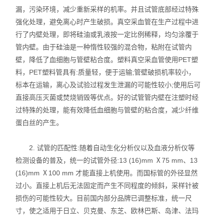
漏，污染环境，减少重新采样的机率。并且试管底部经过特殊
动植物病原体检测试剂盒
强化处理，避免离心时产生破损。真空采血管在生产过程中进
行了内壁处理，即将硅油或乳液按一定比例稀释，均匀涂覆于
抗dsRNA单克隆抗体
管内壁。由于硅油是一种惰性较强的混合物，粘附在试管内
壁，降低了血细胞与管壁粘合度。塑料真空采血管使用PET塑
离子通道研究用多肽毒素
料，PET塑料管具有:质量轻，便于运输;管壁破损机率较小，
标本在运输，离心及试验过程发生泄漏的可能性较小;使用后可
实验室个人防护产品
直接高压灭菌或焚烧销毁等优点。好的试管管内壁在注塑时经
Matrigen弹性细胞培养板
过特殊的处理，能有效降低血细胞与管壁的粘合度，减少纤维
蛋白丝的产生。
DNA提取试剂盒
2. 试管的匹配性:随着自动生化分析仪以及血液分析仪等
细胞生物学检测试剂盒
检测设备的普及，统一的试管外径:13 (16)mm Ⅹ75 mm、13
(16)mm Ⅹ100 mm 才能直接上机使用。而国标管的外径显然
干细胞培养添加因子
过小。直接上机后无法固定而产生不同程度的倾斜，采样针被
损伤的可能性较大。目前国内部分品牌已调整标准，统一尺
食品安全检测试剂
寸，使之适用于日立、贝克曼、东芝、欧林巴斯、岛津、法玛