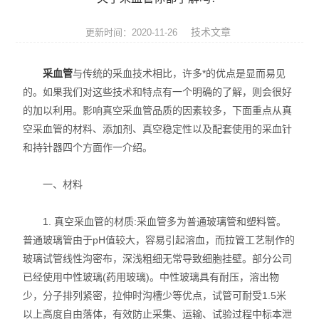
便携式荧光定量PCR仪
技术文章
更新时间：2020-11-26
GeNorm内参基因筛选试剂盒
采血管
与传统的采血技术相比，许多*的优点是显而易见
Bovogen胎牛血清等动物源产品
的。如果我们对这些技术和特点有一个明确的了解，则会很好
的加以利用。影响真空采血管品质的因素较多，下面重点从真
NviGen磁性纳米颗粒
空采血管的材料、添加剂、真空稳定性以及配套使用的采血针
nanomyp纳米类材料
和持针器四个方面作一介绍。
Ludger糖基化分析和检测产品
一、材料
3D细胞培养系列产品
1. 真空采血管的材质:采血管多为普通玻璃管和塑料管。
普通玻璃管由于pH值较大，容易引起溶血，而拉管工艺制作的
Matriks抗体药ELISA试剂盒
玻璃试管线性沟密布，深浅粗细无常导致细胞挂壁。部分公司
已经使用中性玻璃(药用玻璃)。中性玻璃具有耐压，溶出物
生物化学检测试剂盒
少，分子排列紧密，拉伸时沟槽少等优点，试管可耐受1.5米
荧光检测简易装置
以上高度自由落体，有效防止采集、运输、试验过程中标本泄