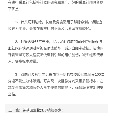
在进行采血针包括持针器的研究和生产。好的采血针须具备以
下优点:
1、针头切割边缘，长度及角度适用于静脉穿刺。切割边
缘较为平滑，患者在采样后的不适及后遗留疼痛较轻。
2、针管内壁非常光滑，提高采血速度的同时避免脆弱的
血细胞在快速通过时被吸附或破坏，减少血细胞破损。超簿的
针管管壁可较大程度降低穿刺引起的组织创伤，减少组织液渗
入，提高标本质量。
3、双向针及软针靠近采血管一侧的橡皮胶套能耐受100次
穿透不发生液体渗漏，可实现一次静脉穿刺采集多管标本，在
减少患者痛苦和医务人员工作量的前提下，确保静脉穿刺的安
全性。
转基因生物观测镜知多少！
上一篇：