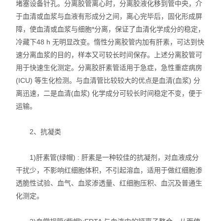
堵塞设备针孔。分离胶管离心时，分离胶液化移到管中央，介
于血清或血浆与血液有形成分之间，离心完毕后，固化形成屏
障，使血清或血浆与细胞*分离，保证了血清化学成分的稳定，
冷藏下48 h 无明显改变。惰性分离胶管内加有肝素，可达到快
速分离血浆的目的，样本又可较长时间保存。上述分离胶管可
用于快速生化测定。分离胶肝素管适用于急症，急性重症病房
(ICU) 等生化检测。与血清管比较较大的优点是血清(血浆) 分
离迅速，二是血清(血浆) 化学成分可较长时间稳定不变，便于
运输。
2、抗凝类
1)肝素管(绿帽) : 肝素是一种较佳的抗凝剂，对血液成分
干扰少，不影响红细胞体积，不引起溶血，适用于做红细胞渗
透脆性试验、血气、血浆渗透量、红细胞压积、血沉及普通生
化测定。