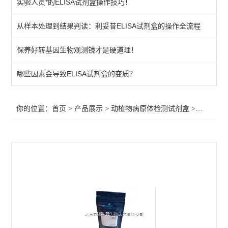
实验人员*的ELISA试剂盒操作技巧！
primerdesign其他病原体检测试剂盒
从样本处理到结果判读：利妥昔ELISA试剂盒的操作全流程
植物病原体/病原菌检测试剂
保养好转基因生物观测镜才是硬道理！
primerdesign水源致病菌检测试剂盒
primerdesign病原体检测试剂试剂盒
哪些因素会导致ELISA试剂盒的变质？
primerdesign鱼病原体检测试剂盒
你的位置：
首页
>
产品展示
>
动植物病原体检测试剂盒
>
primer
primerdesign猪病原体检测试剂盒
primerdesign犬病原体检测试剂盒
primerdesign猫病原体检测试剂盒
primerdesign马病原体检测试剂盒
primerdesign羊病原体检测试剂盒