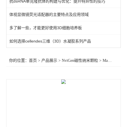
抗dsRNA单克隆抗体的构建与优化：提升特异性的技巧
MaxVigen系列磁性纳米颗粒
体视显微镜荧光适配器的主要特点及应用领域
MyQuVigen系列磁性纳米颗粒
多了解一些，才能更好使用3D细胞培养板
AuVigen系列磁性纳米颗粒
AngioGazer系列磁性纳米颗粒
如何选择cellendes三维（3D）水凝胶系列产品
NviGen其他产品及服务
你的位置：
首页
>
产品展示
>
NviGen磁性纳米颗粒
>
MagVigen系列磁性纳米颗粒
查看全部 >>