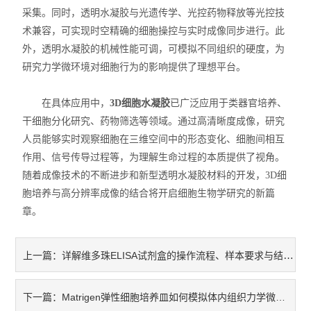
实验室技术服务
采集。同时，透明水凝胶与光遗传学、光控药物释放等光控技
术兼容，可实现时空精确的细胞操控与实时成像同步进行。此
外，透明水凝胶的机械性能可调，可模拟不同组织的硬度，为
研究力学微环境对细胞行为的影响提供了理想平台。
在具体应用中，
3D细胞水凝胶
已广泛应用于类器官培养、
干细胞分化研究、药物筛选等领域。通过高清晰度成像，研究
人员能够实时观察细胞在三维空间中的形态变化、细胞间相互
作用、信号传导过程等，为理解生命过程的本质提供了视角。
随着成像技术的不断进步和新型透明水凝胶材料的开发，3D细
胞培养与高分辨率成像的结合将开启细胞生物学研究的新篇
章。
详解维多珠ELISA试剂盒的操作流程、样本要求与结果判读标准
上一篇：
Matrigen弹性细胞培养皿如何模拟体内组织力学微环境？
下一篇：