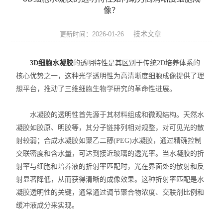
便携式荧光定量PCR仪
像？
GeNorm内参基因筛选试剂盒
技术文章
更新时间：2026-01-26
Bovogen胎牛血清等动物源产品
3D细胞水凝胶
的透明特性是其区别于传统2D培养体系的
核心优势之一，这种光学透明性为高清晰度细胞成像提供了理
NviGen磁性纳米颗粒
想平台，推动了三维细胞生物学研究的革命性进展。
nanomyp纳米类材料
水凝胶的透明性首先源于其材料组成和微观结构。天然水
Ludger糖基化分析和检测产品
凝胶如胶原、明胶等，其分子链排列相对规整，对可见光的散
射较弱；合成水凝胶如聚乙二醇(PEG)水凝胶，通过精确控制
3D细胞培养系列产品
交联密度和含水量，可达到接近玻璃的透光率。当水凝胶的折
射率与细胞和培养液的折射率匹配时，光在界面处的散射和反
Matriks抗体药ELISA试剂盒
射显著降低，从而获得清晰的成像效果。这种折射率匹配是水
凝胶透明性的关键，通常通过调节聚合物浓度、交联剂比例和
生物化学检测试剂盒
缓冲液成分来实现。
荧光检测简易装置