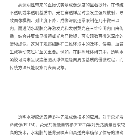
高透明性带来的直接优势是成像深度的显著提升。在传统
动植物病原体检测试剂盒
不透明或半透明基质中，光在穿透样品时会发生强烈散射，导
致图像模糊、对比度下降，成像深度通常限制在几十微米以
抗dsRNA单克隆抗体
内。而透明水凝胶允许激发光和发射荧光在三维空间内自由传
播，结合共聚焦显微镜或光片显微镜，可实现数百微米深度的
离子通道研究用多肽毒素
清晰成像。这对于观察细胞在三维环境中的迁移、侵袭、血管
生成等动态过程至关重要。例如，在肿瘤球体研究中，透明水
实验室个人防护产品
凝胶可清晰呈现癌细胞从球体边缘向周围基质的侵袭过程，而
传统方法只能观察到表面现象。
Matrigen弹性细胞培养板
DNA提取试剂盒
细胞生物学检测试剂盒
干细胞培养添加因子
透明水凝胶还支持多种先进成像技术的应用。对于荧光寿
食品安全检测试剂
命成像(FLIM)、荧光共振能量转移(FRET)等对光路质量要求较
高的技术，水凝胶的低背景噪声和高透光率确保了信号的准确