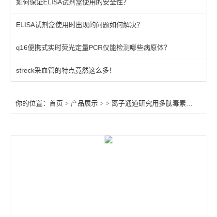
如何保证ELISA试剂盒使用的安全性？
smartox biotech芋螺毒素
ELISA试剂盒使用时出现的问题如何解决？
smartox biotech蝎毒素
q16便携式实时荧光定量PCR仪能检测哪些病原体？
查看全部 >>
streck采血管的特点竟然这么多！
你的位置：
首页
>
产品展示
> >
离子通道研究用多肽毒素
>Melit