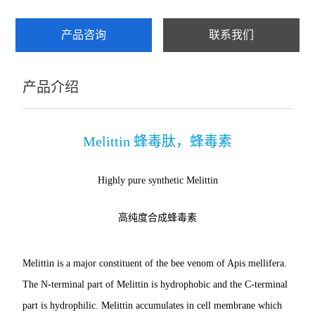
产品咨询
联系我们
产品介绍
Melittin
蜂毒肽，蜂毒素
Highly pure synthetic Melittin
高纯度合成蜂毒素
Melittin is a major constituent of the bee venom of Apis mellifera.
The N-terminal part of Melittin is hydrophobic and the C-terminal
part is hydrophilic. Melittin accumulates in cell membrane which