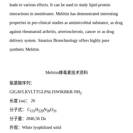
leads to various effects. It can be used to study lipid-protein
interactions in membranes. Melittin has demonstrated interesting
properties in pre-clinical studies as antimicrobial substance, as drug
against rheumatoid arthritis, arteriosclerosis, cancer or as drug
delivery system. Smartox Biotechnology offers highly pure
synthetic Melittin.
Melittin
蜂毒素
技术资料
氨基酸序列：
GIGAVLKVLTTGLPALISWIKRKR-NH
2
长度
(aa)
：
26
分子式：
C
H
N
O
131
229
39
31
分子量：
2846,56 Da
外观：
White lyophilized solid