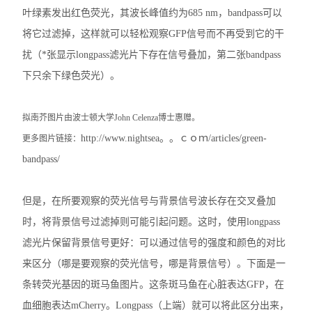
实验室技术服务
叶绿素发出红色荧光，其波长峰值约为685 nm，bandpass可以
将它过滤掉，这样就可以轻松观察GFP信号而不再受到它的干
扰（*张显示longpass滤光片下存在信号叠加，第二张bandpass
下只余下绿色荧光）。
拟南芥图片由波士顿大学John Celenza博士惠赠。
http://www.nightsea。。ｃｏｍ/articles/green-
更多图片链接：
bandpass/
但是，在所要观察的荧光信号与背景信号波长存在交叉叠加
时，将背景信号过滤掉则可能引起问题。这时，使用longpass
滤光片保留背景信号更好：可以通过信号的强度和颜色的对比
来区分（哪是要观察的荧光信号，哪是背景信号）。下面是一
条转荧光基因的斑马鱼图片。这条斑马鱼在心脏表达GFP，在
血细胞表达mCherry。Longpass（上端）就可以将此区分出来，