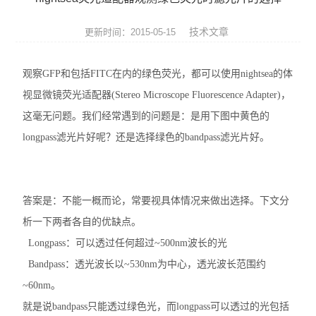
便携式荧光定量PCR仪
技术文章
更新时间：2015-05-15
GeNorm内参基因筛选试剂盒
观察GFP和包括FITC在内的绿色荧光，都可以使用nightsea的体
Bovogen胎牛血清等动物源产品
视显微镜荧光适配器(Stereo Microscope Fluorescence Adapter)，
NviGen磁性纳米颗粒
这毫无问题。我们经常遇到的问题是：是用下图中黄色的
longpass滤光片好呢？还是选择绿色的bandpass滤光片好。
nanomyp纳米类材料
Ludger糖基化分析和检测产品
答案是：不能一概而论，常要视具体情况来做出选择。下文分
3D细胞培养系列产品
析一下两者各自的优缺点。
Longpass：可以透过任何超过~500nm波长的光
Matriks抗体药ELISA试剂盒
Bandpass：透光波长以~530nm为中心，透光波长范围约
生物化学检测试剂盒
~60nm。
就是说bandpass只能透过绿色光，而longpass可以透过的光包括
荧光检测简易装置