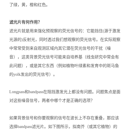
了绿，黄，橙和红色。
动植物病原体检测试剂盒
滤光片有何作用？
抗dsRNA单克隆抗体
滤光片就是用来强化预观察的荧光信号的：它能挡住(源于激发
离子通道研究用多肽毒素
光源的)反射光，同时透过我们想观察的荧光信号。在实际观察
中常常受到来自观测区域内其它潜在荧光信号的干扰（噪
实验室个人防护产品
音），这类背景荧光信号可能来自培养基（线虫研究中常会有
Matrigen弹性细胞培养板
此问题），或是其它东西（例如植物叶绿素和发育中的斑马鱼
的yolk发出的荧光信号）。
DNA提取试剂盒
Longpass和bandpass在阻挡激发光上都没有问题。问题焦点是面
细胞生物学检测试剂盒
对这些噪音信号，两者中哪个才是正确的选项？
干细胞培养添加因子
如果背景信号和你要观察的信号在波长上不存在重叠，那应该
食品安全检测试剂
选择bandpass滤光片。如下图所示，拟南芥（或其它植物）的