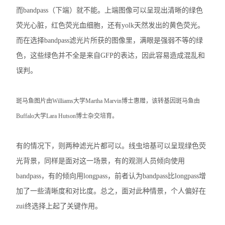
而bandpass（下端）就不能。上端图像可以呈现出清晰的绿色
荧光心脏，红色荧光血细胞，还有yolk天然发出的黄色荧光。
而在选择bandpass滤光片所获的图像里，满眼是强弱不等的绿
色，这些绿色并不全是来自GFP的表达，因此容易造成混乱和
误判。
斑马鱼图片由Williams大学Martha Marvin博士惠赠，该转基因斑马鱼由
Buffalo大学Lara Hutson博士杂交培育。
有的情况下，则两种滤光片都可以。线虫培基可以呈现绿色荧
光背景，同样是面对这一场景，有的观测人员倾向使用
bandpass，有的倾向用longpass，前者认为bandpass比longpass增
加了一些清晰度和对比度。总之，面对此种情景，个人偏好在
zui终选择上起了关键作用。