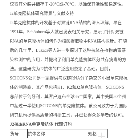
议将其分装并储存于-20°C或-70°C，以确保其活性和稳定性。
J2单克隆抗体研究背景与文献支持
J2单克隆抗体的开发基于对双链RNA结构的深入理解。早在
1991年，Schönborn等人就已发表相关研究，展示了针对双链
RNA的单克隆抗体如何作为核酸提取物中RNA结构探针。在随
后的几年里，Lukacs等人进一步探讨了这种抗体在植物病毒感
染检测中的应用，并提出了利用单克隆抗体区分共存病毒的方
法。这些研究为J2抗体的广泛应用奠定了基础。目前，
SCICONS公司是一家提供与双链RNA分子杂交的小鼠单克隆抗
体的制造商，其产品包括K1、K2和J2单克隆抗体。SCICONS
总部位于匈牙利，其客户遍布全球35个国家，其中美国50个州
中超过一半使用SCICONS的单克隆抗体。该公司致力于为国际
研究机构提供高质量的科研工具，并已获得众多学者的认可。
J2抗dsRNA单克隆抗体 代理
订购
+
货号
抗体名称
规格