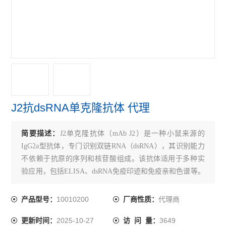
J2抗dsRNA单克隆抗体 代理
简要描述：
J2单克隆抗体（mAb J2）是一种小鼠来源的
IgG2a型抗体，专门识别双链RNA（dsRNA），其识别能力
不依赖于抗原的序列和核苷酸组成。该抗体适用于多种实
验应用，包括ELISA、dsRNA免疫印迹和免疫亲和色谱等。
J2抗体能够有效识别长度大于或等于40 bp的dsRNA，能够
检测广泛存在于病毒、植物及其他生物中的dsRNA。其使用
10010200
代理商
产品型号：
厂商性质：
方便，经过冻干处理后可稳定保存，适合长期储存。
2025-10-27
3649
更新时间：
访 问 量：