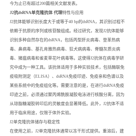
今为止已有超过200篇相关文献发表。
J2抗dsRNA单克隆抗体 代理
特性与应用
J2抗体能够识别长度大于或等于40 bp的dsRNA，其识别过程不
依赖于抗原的序列或核苷酸组成。经过研究，发现J2抗体能够
识别多种自然存在的dsRNA，包括丙型肝炎病毒、登革热病
毒、鼻病毒、基孔肯雅热病毒、狂犬病病毒、脊髓灰质炎病
毒、猪瘟病毒和雀麦草花叶病毒等。这使得J2抗体在病毒学研
究中成为一种工具。该抗体适用于多种实验技术，包括酶联免
疫吸附测定（ELISA）、dsRNA免疫印迹、免疫亲和色谱以及
某些系统中的免疫组化等。需要注意的是，在进行dsRNA免疫
印迹之前，必须通过聚丙烯酰胺凝胶电泳进行核酸分离，因为
从琼脂糖凝胶转印后的灵敏度会显著降低。此外，J2抗体不适
用于临床用途，仅限于体外实验。
J2单克隆抗体储存与稳定性
在使用之前，J2单克隆抗体通常以冻干形式提供。重溶后，建