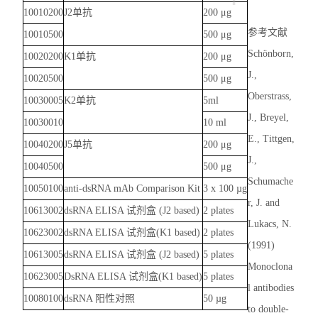
10010200
J2单抗
200 μg
参考文献
10010500
500 μg
Schönborn,
10020200
K1单抗
200 μg
J.,
10020500
500 μg
Oberstrass,
10030005
K2单抗
5ml
J., Breyel,
10030010
10 ml
E., Tittgen,
10040200
J5单抗
200 μg
J.,
10040500
500 μg
Schumache
10050100
anti-dsRNA mAb Comparison Kit
3 x 100 µg
r, J. and
10613002
dsRNA ELISA 试剂盒 (J2 based)
2 plates
Lukacs, N.
10623002
dsRNA ELISA 试剂盒(K1 based)
2 plates
(1991)
10613005
dsRNA ELISA 试剂盒 (J2 based)
5 plates
Monoclona
10623005
DsRNA ELISA 试剂盒(K1 based)
5 plates
l antibodies
10080100
dsRNA 阳性对照
50 µg
to double-