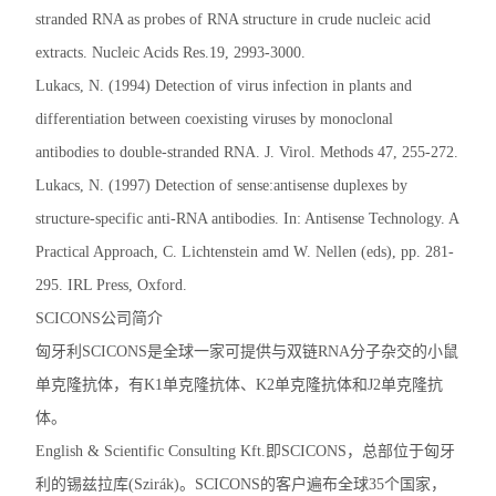
stranded RNA as probes of RNA structure in crude nucleic acid
extracts. Nucleic Acids Res.19, 2993-3000.
Lukacs, N. (1994) Detection of virus infection in plants and
differentiation between coexisting viruses by monoclonal
antibodies to double-stranded RNA. J. Virol. Methods 47, 255-272.
Lukacs, N. (1997) Detection of sense:antisense duplexes by
structure-specific anti-RNA antibodies. In: Antisense Technology. A
Practical Approach, C. Lichtenstein amd W. Nellen (eds), pp. 281-
295. IRL Press, Oxford.
SCICONS公司简介
匈牙利SCICONS是全球一家可提供与双链RNA分子杂交的小鼠
单克隆抗体，有K1单克隆抗体、K2单克隆抗体和J2单克隆抗
体。
English & Scientific Consulting Kft.即SCICONS，总部位于匈牙
利的锡兹拉库(Szirák)。SCICONS的客户遍布全球35个国家，