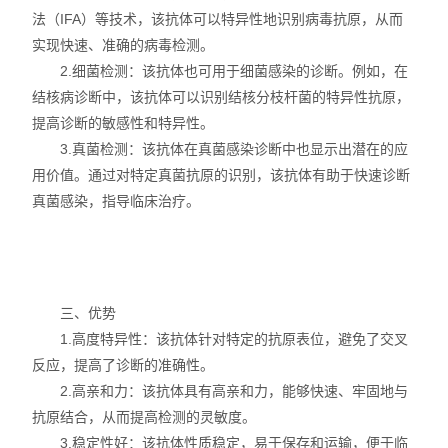
法（IFA）等技术，该抗体可以特异性地识别病毒抗原，从而
动植物病原体检测试剂盒
实现快速、准确的病毒检测。
2.细菌检测：该抗体也可用于细菌感染的诊断。例如，在
抗dsRNA单克隆抗体
结核病诊断中，该抗体可以识别结核分枝杆菌的特异性抗原，
提高诊断的敏感性和特异性。
离子通道研究用多肽毒素
3.真菌检测：该抗体在真菌感染诊断中也显示出潜在的应
用价值。通过对特定真菌抗原的识别，该抗体有助于快速诊断
实验室个人防护产品
真菌感染，指导临床治疗。
Matrigen弹性细胞培养板
DNA提取试剂盒
三、优势
细胞生物学检测试剂盒
1.高度特异性：该抗体针对特定的抗原表位，避免了交叉
反应，提高了诊断的准确性。
干细胞培养添加因子
2.高亲和力：该抗体具有高亲和力，能够快速、牢固地与
食品安全检测试剂
抗原结合，从而提高检测的灵敏度。
3.稳定性好：该抗体性质稳定，易于保存和运输，便于临