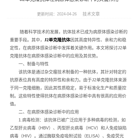
便携式荧光定量PCR仪
技术文章
更新时间：2024-04-26
GeNorm内参基因筛选试剂盒
随着科学技术的发展，抗体技术已成为病原体感染诊断的
Bovogen胎牛血清等动物源产品
重要手段。其中，
因其高度特异性、亲和力和稳
J2单克隆抗体
定性，在病原体感染诊断中发挥着关键作用。本文将探讨J2单
NviGen磁性纳米颗粒
克隆抗体在病原体感染诊断中的应用及其优势。
nanomyp纳米类材料
一、制备与特性
该抗体是通过杂交瘤技术制备的一种抗体，其针对特定的
Ludger糖基化分析和检测产品
抗原表位具有高度的特异性和亲和力。由于J2单克隆抗体来源
于同一克隆细胞，因此其性质稳定，易于标准化生产和质量控
3D细胞培养系列产品
制。这些特性使得抗体在病原体感染诊断中具有很高的应用价
值。
Matriks抗体药ELISA试剂盒
二、在病原体感染诊断中的应用
1.病毒检测：该抗体已被广泛应用于多种病毒的检测，如
生物化学检测试剂盒
乙型肝炎病毒（HBV）、丙型肝炎病毒（HCV）和人免疫缺陷
荧光检测简易装置
病毒（HIV）。通过酶联免疫吸附试验（ELISA）、免疫荧光