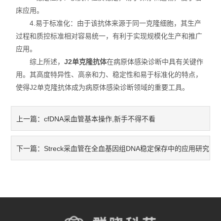
实验室技术服务
床应用。
4.易于标准化：由于该抗体来源于同一克隆细胞，其生产
过程和质控标准相对容易统一，有利于实现规模化生产和推广
应用。
综上所述，
J2单克隆抗体
在病原体感染诊断中具有关键作
用。其高度特异性、高亲和力、稳定性和易于标准化的特点，
使得J2单克隆抗体成为病原体感染诊断领域的重要工具。
cfDNA采血管基本操作,新手不得不看
上一篇：
Streck采血管在全血基因组DNA稳定保存中的应用研究
下一篇：