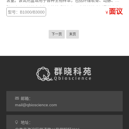
含量。该试剂盒适用于各种生物样本，包括纤维软骨、动脉、心
脏、皮肤和其他富含细胞外基质的组织。它能够精准测量样本中
面议
型号：B1000/B3000
￥
的sGAG含量，广泛应用于软骨修复、组织工程以及关节疾病等研
究领域。B1000提供110次/440次检测，操作简便
下一页
末页
邮箱：
mail@qbioscience.com
地址：