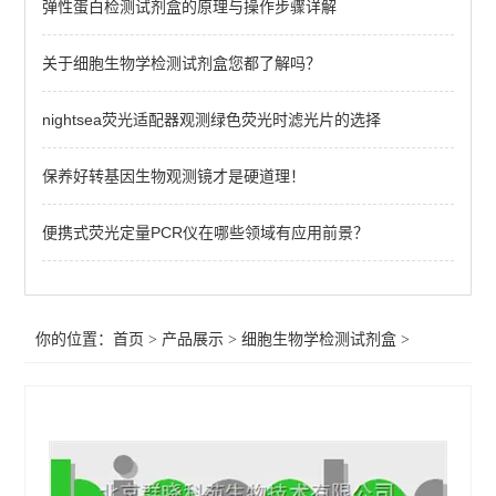
弹性蛋白检测试剂盒的原理与操作步骤详解
细胞周期检测试剂盒
硫酸化糖胺聚糖 (sGAG)检测试剂盒
关于细胞生物学检测试剂盒您都了解吗？
透明质酸检测试剂盒
nightsea荧光适配器观测绿色荧光时滤光片的选择
biocolor新版可溶性胶原蛋白检测试剂盒
保养好转基因生物观测镜才是硬道理！
弹性蛋白检测试剂盒
便携式荧光定量PCR仪在哪些领域有应用前景？
胶原检测试剂盒
查看全部 >>
你的位置：
首页
>
产品展示
>
细胞生物学检测试剂盒
>