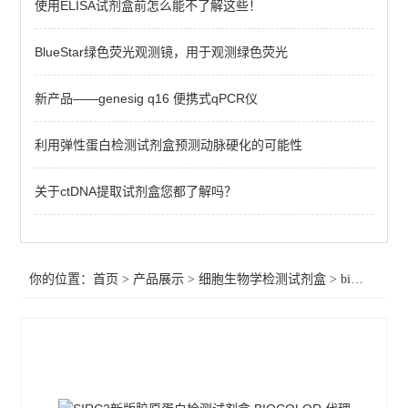
使用ELISA试剂盒前怎么能不了解这些！
细胞周期检测试剂盒
硫酸化糖胺聚糖 (sGAG)检测试剂盒
BlueStar绿色荧光观测镜，用于观测绿色荧光
透明质酸检测试剂盒
新产品——genesig q16 便携式qPCR仪
biocolor新版可溶性胶原蛋白检测试剂盒
利用弹性蛋白检测试剂盒预测动脉硬化的可能性
弹性蛋白检测试剂盒
关于ctDNA提取试剂盒您都了解吗？
胶原检测试剂盒
查看全部 >>
你的位置：
首页
>
产品展示
>
细胞生物学检测试剂盒
>
biocolor新版可溶性胶原蛋白检测试剂盒