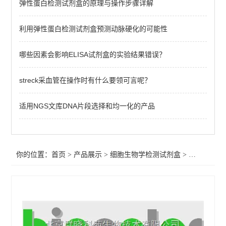
弹性蛋白检测试剂盒的原理与操作步骤详解
细胞周期检测试剂盒
硫酸化糖胺聚糖 (sGAG)检测试剂盒
利用弹性蛋白检测试剂盒预测动脉硬化的可能性
透明质酸检测试剂盒
哪些因素会影响ELISA试剂盒的实验结果错误？
biocolor新版可溶性胶原蛋白检测试剂盒
streck采血管在操作时有什么要领可言呢？
弹性蛋白检测试剂盒
适用NGS文库DNA片段选择和均一化的产品
胶原检测试剂盒
查看全部 >>
你的位置：
首页
>
产品展示
>
细胞生物学检测试剂盒
>
弹性蛋白检