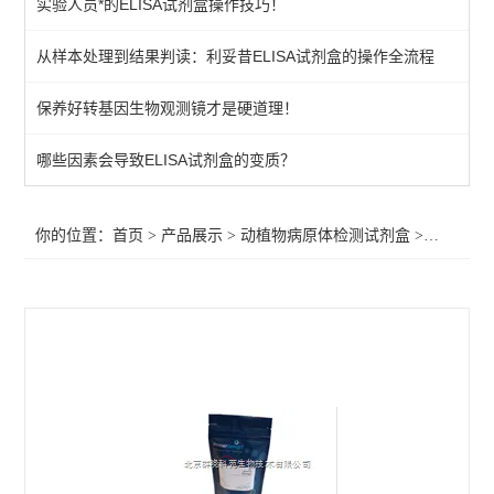
实验人员*的ELISA试剂盒操作技巧！
primerdesign其他病原体检测试剂盒
从样本处理到结果判读：利妥昔ELISA试剂盒的操作全流程
植物病原体/病原菌检测试剂
保养好转基因生物观测镜才是硬道理！
primerdesign水源致病菌检测试剂盒
primerdesign病原体检测试剂试剂盒
哪些因素会导致ELISA试剂盒的变质？
primerdesign鱼病原体检测试剂盒
你的位置：
首页
>
产品展示
>
动植物病原体检测试剂盒
>
primer
primerdesign猪病原体检测试剂盒
primerdesign犬病原体检测试剂盒
primerdesign猫病原体检测试剂盒
primerdesign马病原体检测试剂盒
primerdesign羊病原体检测试剂盒