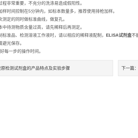
过程非常重要，不充分的洗涤易造成假阳性。
加样时间控制在5分钟内，如标本数量多，推荐使用排枪加样。
次测定的同时做标准曲线，做复孔。
本中待测物质含量过高，请先稀释后再测定。
制标准品、检测溶液工作液时，请以相应的稀释液配制，
ELISA试剂盒
不
请避光保存。
每一步的操作时间。
胶原检测试剂盒的产品特点及实验步骤
下一篇