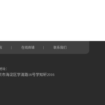
言
在线商铺
联系我们
|
|
地址：
京市海淀区学清路16号学知轩2016