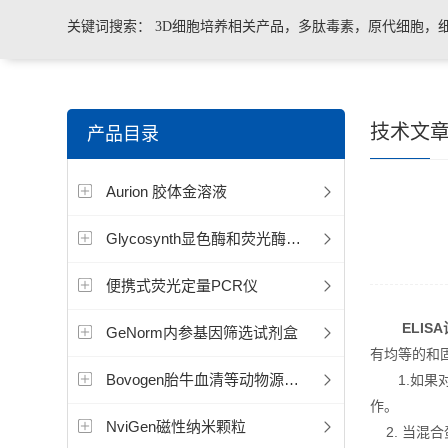
关键词搜索：
3D细胞培养相关产品，多肽毒素，原代细胞，
菌、病毒荧光定量PCR试剂盒，转基因检测仪器和耗材等。
技术文
产品目录
Aurion 胶体金溶液
Glycosynth显色酶和荧光酶底物
便携式荧光定量PCR仪
ELIS
GeNorm内参基因筛选试剂盒
有均等的和
Bovogen胎牛血清等动物源产品
1.如果对
作。
NviGen磁性纳米颗粒
2. 当混