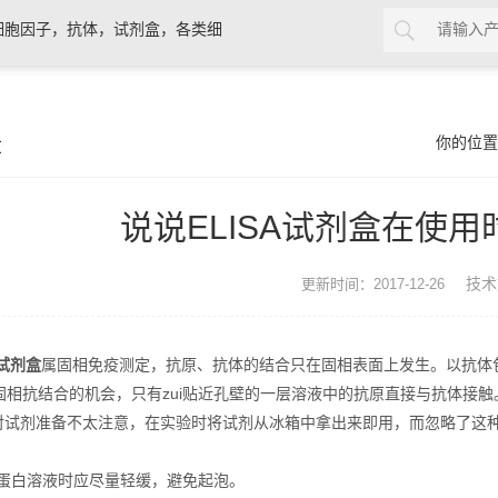
细胞因子，抗体，试剂盒，各类细
章
你的位置
说说ELISA试剂盒在使
技术
更新时间：2017-12-26
A试剂盒
属固相免疫测定，抗原、抗体的结合只在固相表面上发生。以抗体
固相抗结合的机会，只有zui贴近孔壁的一层溶液中的抗原直接与抗体接触
试剂准备不太注意，在实验时将试剂从冰箱中拿出来即用，而忽略了这种
合蛋白溶液时应尽量轻缓，避免起泡。