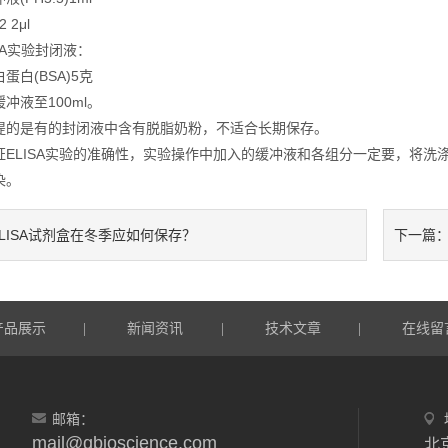
2μl
SA实验封闭液：
白(BSA)5克
液至100ml。
是有的封闭液中含有脱脂奶粉，不适合长期保存。
LISA实验的准确性，实验操作中加入的缓冲液和各组分一定要，将洗
染。
ELISA试剂盒在冬季应如何保存？
下一篇
产品展示
新闻资讯
技术文章
在线留
|
|
|
邮箱：
mail@qbioscience.com
北