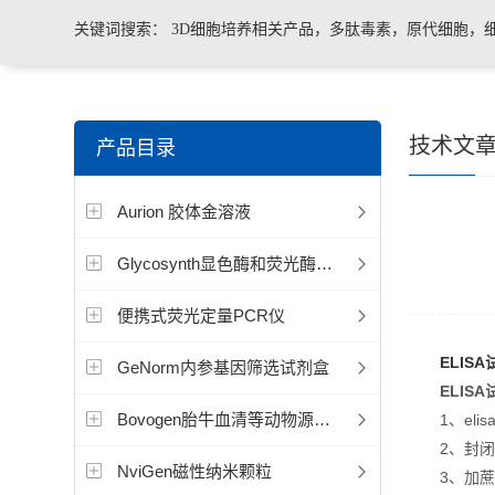
关键词搜索：
3D细胞培养相关产品，多肽毒素，原代细胞，
菌、病毒荧光定量PCR试剂盒，转基因检测仪器和耗材等。
技术文
产品目录
Aurion 胶体金溶液
Glycosynth显色酶和荧光酶底物
便携式荧光定量PCR仪
ELISA
GeNorm内参基因筛选试剂盒
ELIS
Bovogen胎牛血清等动物源产品
1、elis
2、封闭液
NviGen磁性纳米颗粒
3、加蔗糖的