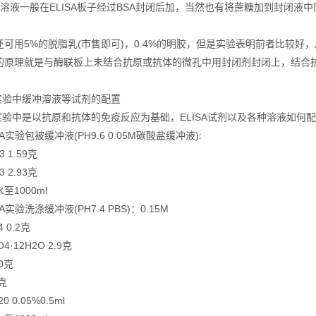
液一般在ELISA板子经过BSA封闭后加，当然也有将蔗糖加到封闭液中
用5%的脱脂乳(市售即可)，0.4%的明胶，但是实验表明前者比较好
理就是与酶联板上未结合抗原或抗体的微孔中用封闭剂封闭上，结合抗
实验中缓冲溶液等试剂的配置
验中是以抗原和抗体的免疫反应为基础，ELISA试剂以及各种溶液如何配置
A实验包被缓冲液(PH9.6 0.05M碳酸盐缓冲液):
1.59克
2.93克
1000ml
A实验洗涤缓冲液(PH7.4 PBS)：0.15M
0.2克
·12H2O 2.9克
0克
克
 0.05%0.5ml