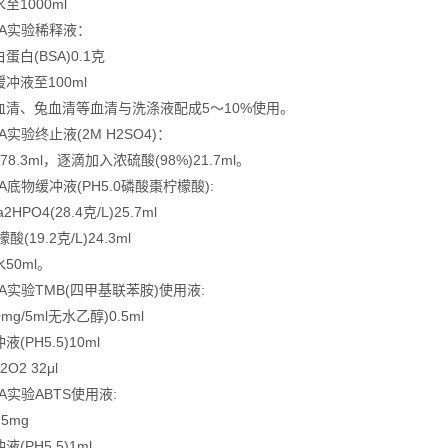
1000ml
SA实验稀释液：
(BSA)0.1克
液至100ml
、兔血清等血清与洗涤液配成5～10%使用。
A实验终止液(2M H2SO4)：
3ml，逐滴加入浓硫酸(98%)21.7ml。
A底物缓冲液(PH5.0磷酸棗柠檬酸):
PO4(28.4克/L)25.7ml
19.2克/L)24.3ml
0ml。
SA实验TMB(四甲基联苯胺)使用液:
g/5ml无水乙醇)0.5ml
H5.5)10ml
2 32μl
A实验ABTS使用液:
5mg
PH5.5)1ml