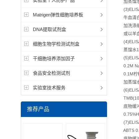
实验室个人防护产品
加蒸馏水至
(3)ELI
Matrigen弹性细胞培养板
牛血清白蛋白
加洗涤缓冲
DNA提取试剂盒
或以羊血清
(4)ELIS
细胞生物学检测试剂盒
蒸馏水178.
(5)ELIS
干细胞培养添加因子
0.2M Na2H
食品安全检测试剂
0.1M柠檬酸(
加蒸馏水5
实验室技术服务
(6)ELI
TMB(10m
底物缓冲液(P
推荐产品
0.75%H2O
(7)ELIS
ABTS 0.
底物缓冲液(