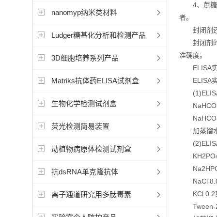
4、蔗糖溶
nanomyp纳米类材料
者。
封闭剂还可
Ludger糖基化分析和检测产品
封闭剂的原
准确度。
3D细胞培养系列产品
ELISA
Matriks抗体药ELISA试剂盒
ELISA实
(1)ELIS
生物化学检测试剂盒
NaHCO3 
NaHCO3 
荧光检测简易装置
加蒸馏水至
(2)ELIS
动植物病原体检测试剂盒
KH2PO4 
Na2HPO4
抗dsRNA单克隆抗体
NaCl 8.
KCl 0.2
离子通道研究用多肽毒素
Tween-20