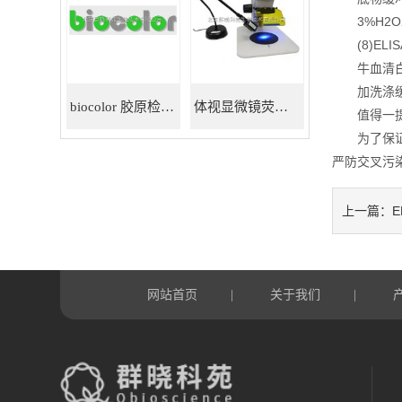
3%H2O2 
(8)ELI
牛血清白蛋
加洗涤缓冲
biocolor 胶原检测试剂盒
体视显微镜荧光适配器
值得一提的
为了保证E
严防交叉污
上一篇：
网站首页
关于我们
|
|