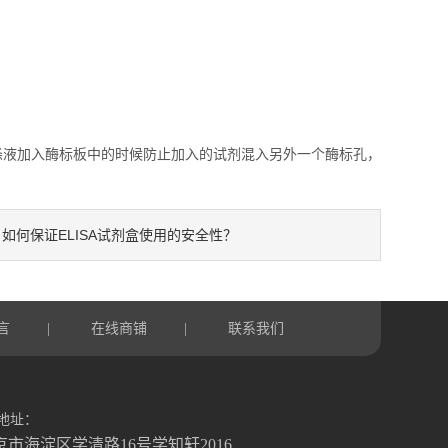
涤液加入酶标板中的时候防止加入的试剂混入另外一个酶标孔，
如何保证ELISA试剂盒使用的安全性？
：
言
在线商铺
联系我们
|
|
地址：
京市海淀区学清路16号学知轩2016