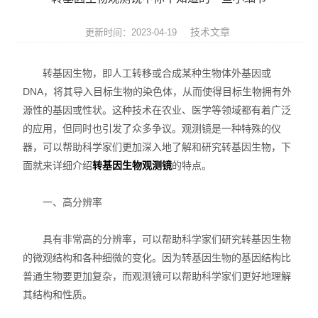
便携式荧光定量PCR仪
技术文章
更新时间：2023-04-19
GeNorm内参基因筛选试剂盒
转基因生物，即人工转移或合成某种生物体外基因或
Bovogen胎牛血清等动物源产品
DNA，将其导入目标生物的染色体，从而使得目标生物拥有外
源性的基因或性状。这种技术在农业、医学等领域都有着广泛
NviGen磁性纳米颗粒
的应用，但同时也引发了众多争议。观测镜是一种特殊的仪
nanomyp纳米类材料
器，可以帮助科学家们更加深入地了解和研究转基因生物，下
面就来详细介绍
的特点。
转基因生物观测镜
Ludger糖基化分析和检测产品
一、高分辨率
3D细胞培养系列产品
具有非常高的分辨率，可以帮助科学家们研究转基因生物
Matriks抗体药ELISA试剂盒
的微观结构和各种细微的变化。因为转基因生物的基因结构比
普通生物要更加复杂，而观测镜可以帮助科学家们更好地理解
生物化学检测试剂盒
其结构和性质。
荧光检测简易装置