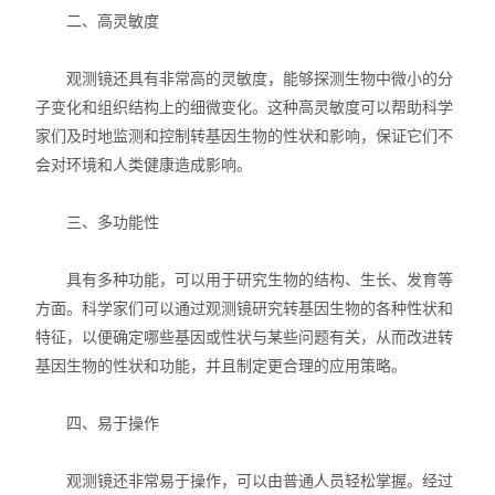
二、高灵敏度
动植物病原体检测试剂盒
观测镜还具有非常高的灵敏度，能够探测生物中微小的分
抗dsRNA单克隆抗体
子变化和组织结构上的细微变化。这种高灵敏度可以帮助科学
家们及时地监测和控制转基因生物的性状和影响，保证它们不
离子通道研究用多肽毒素
会对环境和人类健康造成影响。
实验室个人防护产品
三、多功能性
Matrigen弹性细胞培养板
具有多种功能，可以用于研究生物的结构、生长、发育等
DNA提取试剂盒
方面。科学家们可以通过观测镜研究转基因生物的各种性状和
特征，以便确定哪些基因或性状与某些问题有关，从而改进转
细胞生物学检测试剂盒
基因生物的性状和功能，并且制定更合理的应用策略。
干细胞培养添加因子
四、易于操作
食品安全检测试剂
观测镜还非常易于操作，可以由普通人员轻松掌握。经过