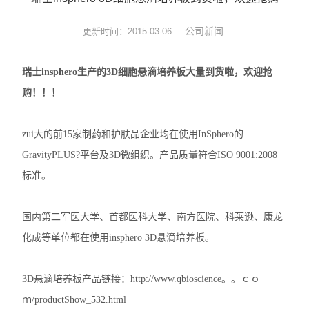
便携式荧光定量PCR仪
公司新闻
更新时间：2015-03-06
GeNorm内参基因筛选试剂盒
瑞士insphero生产的3D细胞悬滴培养板大量到货啦，欢迎抢
Bovogen胎牛血清等动物源产品
购！！！
NviGen磁性纳米颗粒
zui大的前15家制药和护肤品企业均在使用InSphero的
nanomyp纳米类材料
GravityPLUS?平台及3D微组织。产品质量符合ISO 9001:2008
Ludger糖基化分析和检测产品
标准。
3D细胞培养系列产品
国内第二军医大学、首都医科大学、南方医院、科莱逊、康龙
化成等单位都在使用insphero 3D悬滴培养板。
Matriks抗体药ELISA试剂盒
生物化学检测试剂盒
3D悬滴培养板产品链接：http://www.qbioscience。。ｃｏ
ｍ/productShow_532.html
荧光检测简易装置