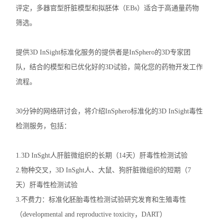
评定，多器官型肝脏模型和拟胚体（EBs）适合于高通量药物
动植物病原体检测试剂盒
筛选。
抗dsRNA单克隆抗体
提供3D InSight标准化服务的提供者是InSphero的3D专家团
离子通道研究用多肽毒素
队，结合的模型和已优化好的3D试验，简化您的药物开发工作
流程。
实验室个人防护产品
Matrigen弹性细胞培养板
30分钟的网络研讨会，将介绍InSphero标准化的3D InSight毒性
检测服务，包括：
DNA提取试剂盒
1.3D InSght人肝脏微组织的长期（14天）肝毒性检测试验
细胞生物学检测试剂盒
2.物种交叉，3D InSght人、大鼠、狗肝脏微组织的短期（7
干细胞培养添加因子
天）肝毒性检测试验
3.不费力：标准化胚胎毒性检测试验研究发育和生殖毒性
食品安全检测试剂
（developmental and reproductive toxicity，DART）