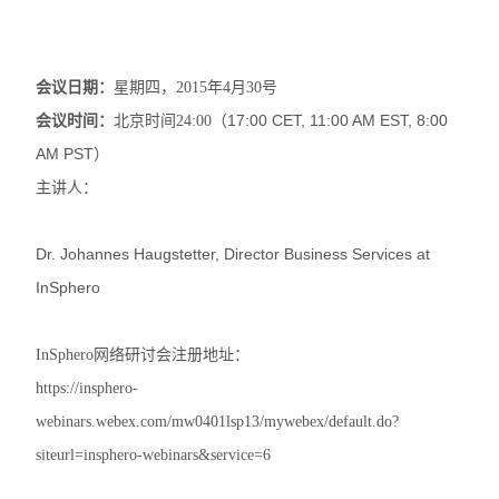
实验室技术服务
会议日期：
星期四，2015年4月30号
17:00 CET, 11:00 AM EST, 8:00
会议时间：
北京时间24:00（
AM PST
）
主讲人：
Dr. Johannes Haugstetter, Director Business Services at
InSphero
InSphero网络研讨会注册地址：
https://insphero-
webinars.webex.com/mw0401lsp13/mywebex/default.do?
siteurl=insphero-webinars&service=6