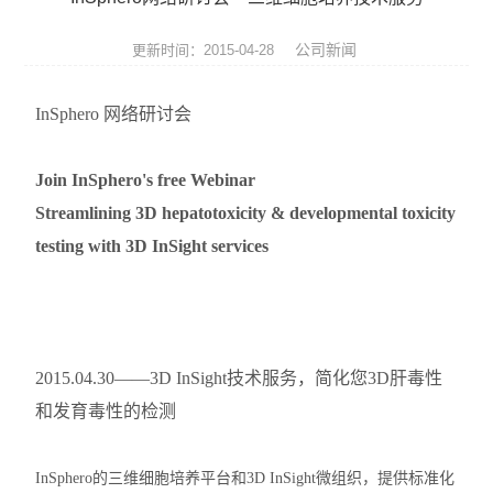
便携式荧光定量PCR仪
公司新闻
更新时间：2015-04-28
GeNorm内参基因筛选试剂盒
InSphero 网络研讨会
Bovogen胎牛血清等动物源产品
NviGen磁性纳米颗粒
Join InSphero's free Webinar
Streamlining 3D hepatotoxicity & developmental toxicity
nanomyp纳米类材料
testing with 3D InSight services
Ludger糖基化分析和检测产品
3D细胞培养系列产品
2015.04.30——3D InSight技术服务，简化您3D肝毒性
Matriks抗体药ELISA试剂盒
和发育毒性的检测
生物化学检测试剂盒
InSphero的三维细胞培养平台和3D InSight微组织，提供标准化
荧光检测简易装置