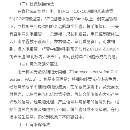
（二）显微镜操作法
实验室技术服务
在直径6cm培养皿中，加入1ml 1.0×108细胞悬液放置
5％CO2饱和湿度，37℃温箱中放置30min以上，倒置显微镜
下，寻找那些与周围相距甚远的单个细胞，将毛细管口（一头
有直角弯头毛细管，一头连接一尺长乳胶管，用口控制液体进
入）水平置放于液面上，左右微动，直到看见管口，对准细
胞，吸入毛细管，将管中细胞移到预先加有2.0×104~5.0×104
饲养细胞96孔板内，培养后，即可获得单个细胞形成的克隆。
（三）荧光激活分离法
用一种荧光激活细胞分类器（Fluorescein Activafed Cell
Sorter，FACS）。其基本原理是：将细胞经荧光抗体染色后，
经喷嘴形成单个细胞的线形液滴，在莱塞光激发下，荧光素发
射荧光，此信号由光电倍增管接收，再结合细胞形态大小产生
光散射信号，经电脑处理，产生信号并与预定的信号对比，根
据细胞荧光强度及细胞大小不同，将细胞分成不同级别，在电
场中发生偏离，而分别收集于不同容器中。
（四）有限稀释法