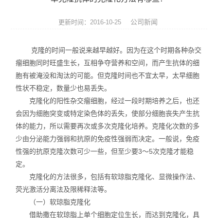
便携式荧光定量PCR仪
公司新闻
更新时间：2016-10-25
GeNorm内参基因筛选试剂盒
克隆的时间一般说来越早越好。因为在这个时期各种杂交
Bovogen胎牛血清等动物源产品
瘤细胞同时旺盛生长，互相争夺营养和空间，而产生抗体的细
胞有被淹没和淘汰的可能。但克隆时间也不宜太早，太早细胞
NviGen磁性纳米颗粒
性状不稳定，数量少也易丢失。
nanomyp纳米类材料
克隆化的阳性杂交瘤细胞，经过一段时期培养之后，也还
会因为细胞突变或特定染色体的丢失，使部分细胞丧失产生抗
Ludger糖基化分析和检测产品
体的能力，所以需要再次或多次克隆化培养。克隆化次数的多
少由分泌能力强弱和抗原的免疫性强弱而决定。一般说，免疫
3D细胞培养系列产品
性强的抗原克隆次数可少一些，但至少要3～5次克隆才能稳
定。
Matriks抗体药ELISA试剂盒
克隆化的方法很多，包括有软琼脂克隆化、显微操作法、
荧光激活分离法及限稀释法等。
生物化学检测试剂盒
（一）软琼脂克隆化
荧光检测简易装置
借助撒在软琼脂上单个细胞定位生长，而达到克隆化，具