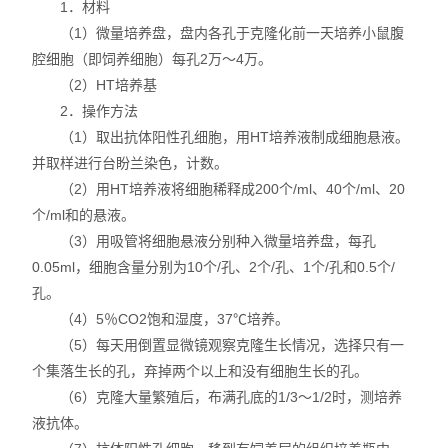
1．材料
（1）微量培养盘，盘内各孔于克隆化前一天培养小鼠腹
腔细胞（即饲养细胞）每孔2万～4万。
（2）HT培养基
2．操作方法
（1）取出抗体阳性孔细胞，用HT培养液制成细胞悬液。
并取样进行台盼兰染色，计数。
（2）用HT培养液将细胞稀释成200个/ml、40个/ml、20
个/ml和的悬液。
（3）用吸管将细胞悬液分别种入微量培养盘，每孔
0.05ml，细胞含量分别为10个/孔、2个/孔、1个/孔和0.5个/
孔。
（4）5％CO2饱和湿度，37℃培养。
（5）每天用倒置显微镜观察克隆生长情况，选择只有一
个集落生长的孔，弃掉两个以上和没有细胞生长的孔。
（6）克隆大量繁殖后，布满孔底的1/3～1/2时，测培养
液抗体。