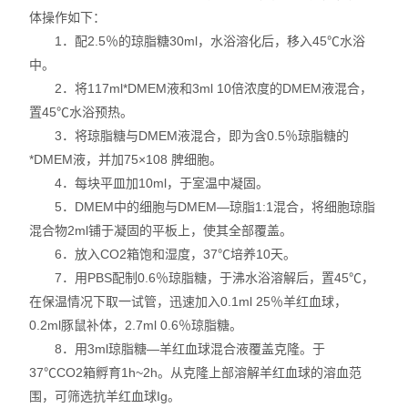
体操作如下：
动植物病原体检测试剂盒
1．配2.5％的琼脂糖30ml，水浴溶化后，移入45℃水浴
中。
抗dsRNA单克隆抗体
2．将117ml*DMEM液和3ml 10倍浓度的DMEM液混合，
置45℃水浴预热。
离子通道研究用多肽毒素
3．将琼脂糖与DMEM液混合，即为含0.5％琼脂糖的
*DMEM液，并加75×108 脾细胞。
实验室个人防护产品
4．每块平皿加10ml，于室温中凝固。
Matrigen弹性细胞培养板
5．DMEM中的细胞与DMEM—琼脂1:1混合，将细胞琼脂
混合物2ml铺于凝固的平板上，使其全部覆盖。
DNA提取试剂盒
6．放入CO2箱饱和湿度，37℃培养10天。
7．用PBS配制0.6％琼脂糖，于沸水浴溶解后，置45℃，
细胞生物学检测试剂盒
在保温情况下取一试管，迅速加入0.1ml 25％羊红血球，
0.2ml豚鼠补体，2.7ml 0.6％琼脂糖。
干细胞培养添加因子
8．用3ml琼脂糖—羊红血球混合液覆盖克隆。于
37℃CO2箱孵育1h~2h。从克隆上部溶解羊红血球的溶血范
食品安全检测试剂
围，可筛选抗羊红血球Ig。