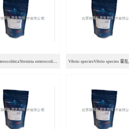
Yersinia enterocoliticaYersinia enterocolitica 小肠结肠炎耶尔森菌检测试剂盒