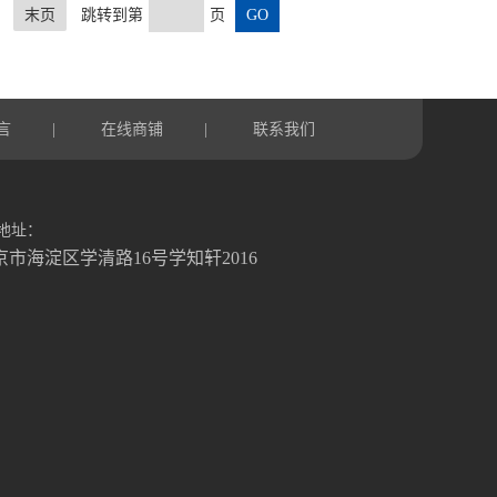
末页
跳转到第
页
言
在线商铺
联系我们
|
|
地址：
京市海淀区学清路16号学知轩2016