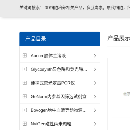
关键词搜索：
3D细胞培养相关产品，多肽毒素，原代细胞，
菌、病毒荧光定量PCR试剂盒，转基因检测仪器和耗材等。
产品展
产品目录
Aurion 胶体金溶液
Glycosynth显色酶和荧光酶底物
便携式荧光定量PCR仪
GeNorm内参基因筛选试剂盒
Bovogen胎牛血清等动物源产品
NviGen磁性纳米颗粒