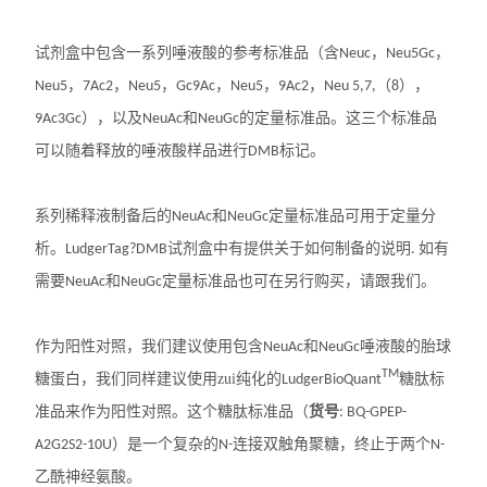
实验室技术服务
试剂盒中包含一系列唾液酸的参考标准品（含
，
，
Neuc
Neu5Gc
，
，
，
，
，
，
（
），
Neu5
7Ac2
Neu5
Gc9Ac
Neu5
9Ac2
Neu 5,7,
8
），以及
和
的定量标准品。这三个标准品
9Ac3Gc
NeuAc
NeuGc
可以随着释放的唾液酸样品进行
标记。
DMB
系列稀释液制备后的
和
定量标准品可用于定量分
NeuAc
NeuGc
析。
试剂盒中有提供关于如何制备的说明
如有
LudgerTag?DMB
.
需要
和
定量标准品也可在另行购买，请跟我们。
NeuAc
NeuGc
作为阳性对照，我们建议使用包含
和
唾液酸的胎球
NeuAc
NeuGc
TM
糖蛋白，我们同样建议使用zui纯化的
糖肽标
LudgerBioQuant
准品来作为阳性对照。这个糖肽标准品（
货号
: BQ-GPEP-
）是一个复杂的
连接双触角聚糖，终止于两个
A2G2S2
-10U
N-
N-
乙酰神经氨酸。