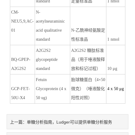
standard
定量标准品
1 nmol
CM-
N-
NEU5,9,AC-
acetylneuraminic
01
acid qualitative
N-
乙酰神经氨酸定
standard
性标准品
1 nmol
A2G2S2
A2G2S2
糖肽标准
BQ-GPEP-
glycopeptide
品（用于唾液酸释
A2G2S2
standard
放和标记过程）
10 μg
Fetuin
胎球糖蛋白（
4×50
GCP-FET-
Glycoprotein (4 x
微克）（唾液酸化
4 x 50 μg
50U-X4
50 ug)
阳性对照）
单糖分析指南，Ludger可以提供单糖分析服务
上一篇：