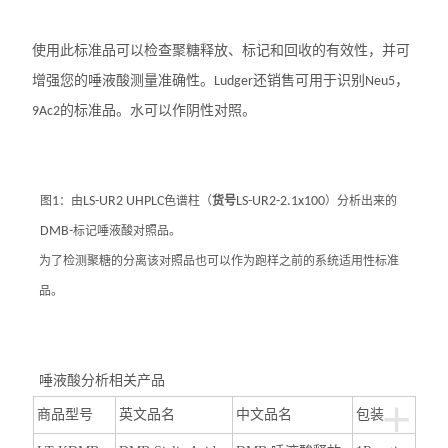
使用此标准品可以检查聚糖释放、标记和回收的有效性，并可
增强您的唾液酸测量准确性。
还销售可用于识别
，
Ludger
Neu5
的标准品。水可以作阴性对照。
9Ac2
图
1
：由
LS-UR2 UHPLC
色谱柱（
货号
LS-UR2-2.1x100
）分析出来的
DMB-
标记唾液酸对照品。
为了检测聚糖的分离该对照品也可以作为跑样之前的系统适用性标准
品。
唾液酸分析相关产品
+
商品型号
英文品名
中文品名
包装