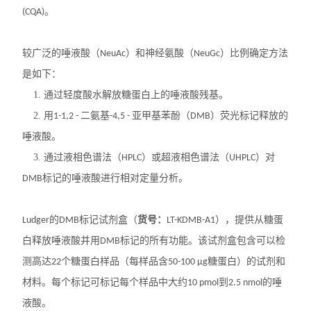
。
(CQA)
动植物病原体检测试剂盒
较广泛的唾液酸（
）和神经氨酸（
）比例确定方法
NeuAc
NeuGc
抗dsRNA单克隆抗体
是如下：
离子通道研究用多肽毒素
1. 通过轻度酸水解放糖蛋白上的唾液酸残基。
2. 用
二氨基
亚甲基苯酚（
）荧光标记释放的
1-1,2 -
-4,5 -
DMB
实验室个人防护产品
唾液酸。
Matrigen弹性细胞培养板
3. 通过液相色谱法（
）或超液相色谱法（
）对
HPLC
UHPLC
标记的唾液酸进行相对定量分析。
DMB
DNA提取试剂盒
的
标记试剂盒（
货号：
），提供从糖蛋
Ludger
DMB
LT-KDMB-A1
细胞生物学检测试剂盒
白释放唾液酸并用
标记的所有功能。该试剂盒包含可以检
DMB
干细胞培养添加因子
测高达
个糖蛋白样品（每样品含
糖蛋白）的试剂和
22
50-100 μg
材料。每个标记可标记每个样品中大约
到
的唾
10 pmol
2.5 nmol
食品安全检测试剂
液酸。