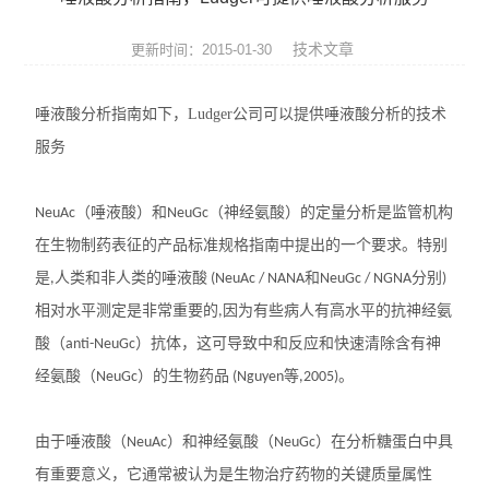
便携式荧光定量PCR仪
技术文章
更新时间：2015-01-30
GeNorm内参基因筛选试剂盒
唾液酸分析指南如下，Ludger公司可以提供唾液酸分析的技术
Bovogen胎牛血清等动物源产品
服务
NviGen磁性纳米颗粒
（唾液酸）和
（神经氨酸）的定量分析是监管机构
NeuAc
NeuGc
nanomyp纳米类材料
在生物制药表征的产品标准规格指南中提出的一个要求。特别
Ludger糖基化分析和检测产品
是
人类和非人类的唾液酸
和
分别
,
(NeuAc / NANA
NeuGc / NGNA
)
相对水平测定是非常重要的
因为有些病人有高水平的抗神经氨
,
3D细胞培养系列产品
酸（
）抗体，这可导致中和反应和快速清除含有神
anti-NeuGc
经氨酸（
Matriks抗体药ELISA试剂盒
）的生物药品
等
。
NeuGc
(Nguyen
,2005)
生物化学检测试剂盒
由于唾液酸（
）和神经氨酸（
）在分析糖蛋白中具
NeuAc
NeuGc
有重要意义，它通常被认为是生物治疗药物的关键质量属性
荧光检测简易装置