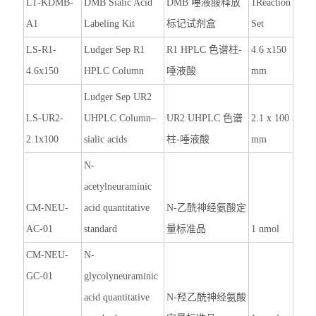
LT-KDMB-
DMB Sialic Acid
DMB
唾液酸释放
1Reaction
A1
Labeling Kit
标记试剂盒
Set
LS-R1-
Ludger Sep R1
R1 HPLC
色谱柱
-
4.6 x150
4.6x150
HPLC Column
唾液酸
mm
Ludger Sep UR2
LS-UR2-
UHPLC Column–
UR2 UHPLC
色谱
2.1 x 100
2.1x100
sialic acids
柱
-
唾液酸
mm
N-
acetylneuraminic
CM-NEU-
acid quantitative
N-
乙酰神经氨酸定
AC-01
standard
量标准品
1 nmol
CM-NEU-
N-
GC-01
glycolyneuraminic
acid quantitative
N-
羟乙酰神经氨酸